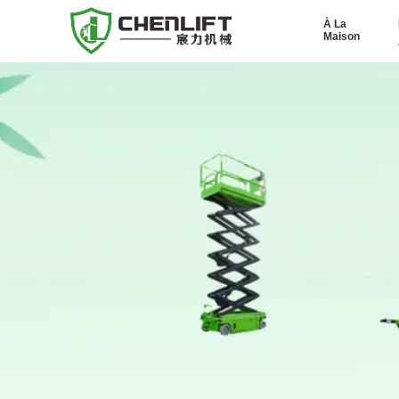
À La
Maison