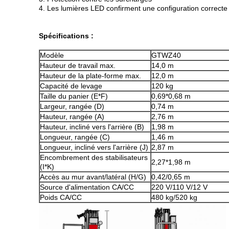
4. Les lumières LED confirment une configuration correcte
Spécifications :
Modèle
GTWZ40
Hauteur de travail max.
14,0 m
Hauteur de la plate-forme max.
12,0 m
Capacité de levage
120 kg
Taille du panier (E*F)
0,69*0,68 m
Largeur, rangée (D)
0,74 m
Hauteur, rangée (A)
2,76 m
Hauteur, incliné vers l'arrière (B)
1,98 m
Longueur, rangée (C)
1,46 m
Longueur, incliné vers l'arrière (J)
2,87 m
Encombrement des stabilisateurs
2,27*1,98 m
(I*K)
Accès au mur avant/latéral (H/G)
0,42/0,65 m
Source d'alimentation CA/CC
220 V/110 V/12 V
Poids CA/CC
480 kg/520 kg