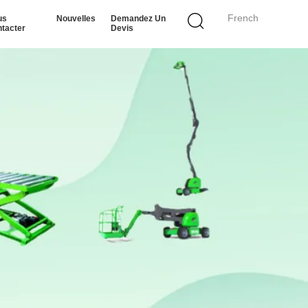
French
us
Nouvelles
Demandez Un
tacter
Devis