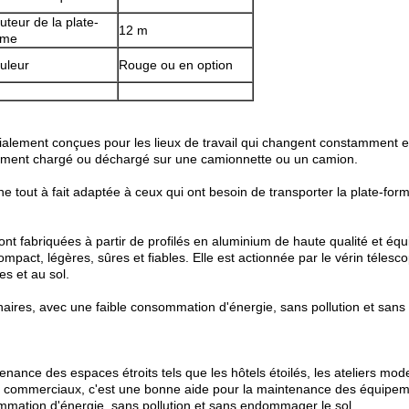
uteur de la plate-
12 m
rme
uleur
Rouge ou en option
ialement conçues pour les lieux de travail qui changent constamment et
acilement chargé ou déchargé sur une camionnette ou un camion.
ine tout à fait adaptée à ceux qui ont besoin de transporter la plate-for
s sont fabriquées à partir de profilés en aluminium de haute qualité et é
ompact, légères, sûres et fiables. Elle est actionnée par le vérin télesc
s et au sol.
inaires, avec une faible consommation d'énergie, sans pollution et san
ntenance des espaces étroits tels que les hôtels étoilés, les ateliers moder
tres commerciaux, c'est une bonne aide pour la maintenance des équipeme
ommation d'énergie, sans pollution et sans endommager le sol.