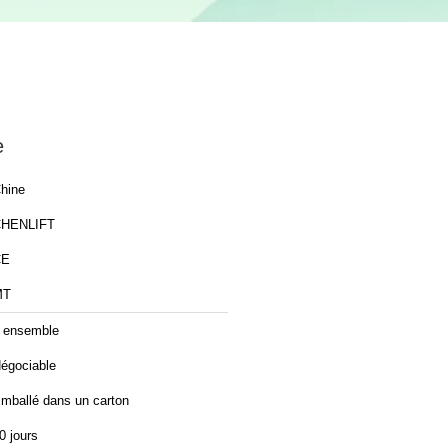
e
hine
HENLIFT
CE
MT
 ensemble
égociable
mballé dans un carton
0 jours