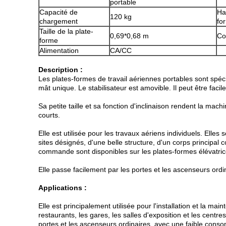
portable
Capacité de
Ha
120 kg
chargement
fo
Taille de la plate-
0,69*0,68 m
Co
forme
Alimentation
CA/CC
Description :
Les plates-formes de travail aériennes portables sont spéc
mât unique. Le stabilisateur est amovible. Il peut être f
Sa petite taille et sa fonction d'inclinaison rendent la mach
courts.
Elle est utilisée pour les travaux aériens individuels. Elle
sites désignés, d'une belle structure, d'un corps principal c
commande sont disponibles sur les plates-formes élévatrice
Elle passe facilement par les portes et les ascenseurs ord
Applications :
Elle est principalement utilisée pour l'installation et la mai
restaurants, les gares, les salles d'exposition et les cen
portes et les ascenseurs ordinaires, avec une faible cons