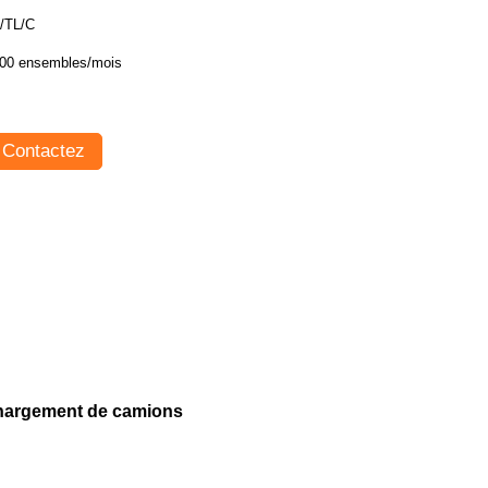
/TL/C
00 ensembles/mois
Contactez
échargement de camions