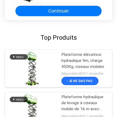
Continuer
Top Produits
Plateforme élévatrice
hydraulique 9m, charge
450Kg, ciseaux mobiles
Négociable MOQ:1 ensemble
- JE NE SAIS PAS.
Plateforme hydraulique
de levage à ciseaux
mobile de 16 m avec
plateforme d'extension
Négociable MOQ:1 ensemble