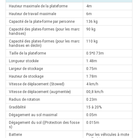
Hauteur maximale de la plateforme
4m
Hauteur de travail maximale
6m
Capacité de la plate-forme par personne
136 kg
Capacité des plates-formes (pour les marc
90 kg
handises)
Capacité des plates-formes (pour les marc
110 kg
handises en déclin)
Taille de la plateforme
0.5*0.73m
Longueur stockée
1.48m
Largeur de stockage
0.75m
Hauteur de stockage
1.78m
Vitesse de déplacement (Stowed)
4 km/h
Vitesse de déplacement (augmentée)
00,8 km/h
Radius de rotation
0.23m
Gradibilité
15 à 20%
Dégagement au sol maximal
0.05m
Dégagement du sol ((Protection des fosse
0.015m
s)
Batterie
Pour les véhicules à mote