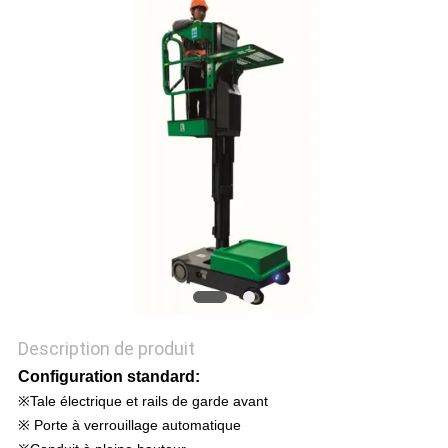
DEMANDEZ
UN DEVIS
PLAN
DU
SITE
POLITIQUE
DE
CONFIDENTIALITÉ
Description de produit
Configuration standard:
※Tale électrique et rails de garde avant
※ Porte à verrouillage automatique