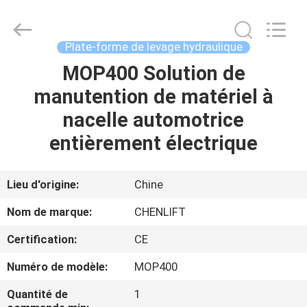
2026
CHENLIFT
(SUZHOU)
MACHINERY
CO
Plate-forme de levage hydraulique
LTD.
All
Rights
MOP400 Solution de
À
Reserved.
manutention de matériel à
LA
nacelle automotrice
MAISON
entièrement électrique
PRODUITS
Lieu d'origine:
Chine
À
Nom de marque:
CHENLIFT
PROPOS
Certification:
CE
DE
Numéro de modèle:
MOP400
NOUS
Quantité de
1