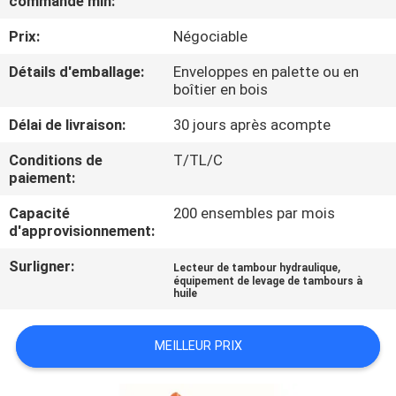
commande min:
VISITE
Prix:
Négociable
DE
L'USINE
Détails d'emballage:
Enveloppes en palette ou en
boîtier en bois
Délai de livraison:
30 jours après acompte
CONTRÔLE
DE
Conditions de
T/TL/C
paiement:
LA
Capacité
200 ensembles par mois
QUALITÉ
d'approvisionnement:
Surligner:
,
Lecteur de tambour hydraulique
NOUS
équipement de levage de tambours à
huile
CONTACTER
MEILLEUR PRIX
NOUVELLES