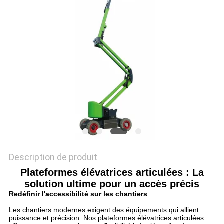
DEMANDEZ
UN DEVIS
PLAN
DU
SITE
POLITIQUE
DE
Description de produit
CONFIDENTIALITÉ
Plateformes élévatrices articulées : La
solution ultime pour un accès précis
Redéfinir l'accessibilité sur les chantiers
Les chantiers modernes exigent des équipements qui allient
puissance et précision. Nos plateformes élévatrices articulées