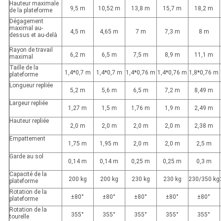
Hauteur maximale
9,5 m
10,52 m
13,8 m
15,7 m
18,2 m
de la plateforme
Dégagement
maximal au-
4,5 m
4,65 m
7 m
7,3 m
8 m
dessus et au-delà
Rayon de travail
6,2 m
6,5 m
7,5 m
8,9 m
11,1 m
maximal
Taille de la
1,4*0,7 m
1,4*0,7 m
1,4*0,76 m
1,4*0,76 m
1,8*0,76 m
plateforme
Longueur repliée
5,2 m
5,6 m
6,5 m
7,2 m
8,49 m
Largeur repliée
1,27 m
1,5 m
1,76 m
1,9 m
2,49 m
Hauteur repliée
2,0 m
2,0 m
2,0 m
2,0 m
2,38 m
Empattement
1,75 m
1,95 m
2,0 m
2,0 m
2,5 m
Garde au sol
0,14 m
0,14 m
0,25 m
0,25 m
0,3 m
Capacité de la
200 kg
200 kg
230 kg
230 kg
230/350 kg
plateforme
Rotation de la
±80°
±80°
±80°
±80°
±80°
plateforme
Rotation de la
355°
355°
355°
355°
355°
tourelle