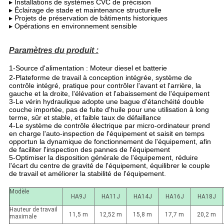
▸ Installations de systèmes CVC de précision
▸ Éclairage de stade et maintenance structurelle
▸ Projets de préservation de bâtiments historiques
▸ Opérations en environnement sensible
Paramètres du produit :
1-Source d'alimentation : Moteur diesel et batterie
2-Plateforme de travail à conception intégrée, système de
contrôle intégré, pratique pour contrôler l'avant et l'arrière, la
gauche et la droite, l'élévation et l'abaissement de l'équipement
3-Le vérin hydraulique adopte une bague d'étanchéité double
couche importée, pas de fuite d'huile pour une utilisation à long
terme, sûr et stable, et faible taux de défaillance
4-Le système de contrôle électrique par micro-ordinateur prend
en charge l'auto-inspection de l'équipement et saisit en temps
opportun la dynamique de fonctionnement de l'équipement, afin
de faciliter l'inspection des pannes de l'équipement
5-Optimiser la disposition générale de l'équipement, réduire
l'écart du centre de gravité de l'équipement, équilibrer le couple
de travail et améliorer la stabilité de l'équipement.
Modèle
HA9J
HA11J
HA14J
HA16J
HA18J
Hauteur de travail
11,5 m
12,52 m
15,8 m
17,7 m
20,2 m
maximale