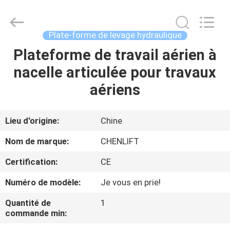
2026
CHENLIFT
(SUZHOU)
MACHINERY
CO
Plate-forme de levage hydraulique
LTD.
All
Rights
Plateforme de travail aérien à
À
Reserved.
nacelle articulée pour travaux
LA
aériens
MAISON
PRODUITS
Lieu d'origine:
Chine
Nom de marque:
CHENLIFT
À
Certification:
CE
PROPOS
Numéro de modèle:
Je vous en prie!
DE
Quantité de
1
NOUS
commande min: