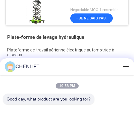
Négociable MOQ:1 ensemble
- JE NE SAIS PAS.
Plate-forme de levage hydraulique
Plateforme de travail aérienne électrique automotrice à
ciseaux
CHENLIFT
Plateforme hydraulique de 10 m élévateur électrique à
ciseaux autopropulsé avec plateforme d'extension 450 kg de
charge
10:58 PM
Plateforme de levage hydraulique de 10 mètres Plateforme de
travail aérien en aluminium à double mât
Good day, what product are you looking for?
Catégories populaires
Tous
Plate-Forme De 
Nacelle À Ciseaux 
Levage Hydraulique
Automotrice