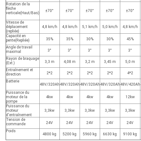
Rotation de la
flèche
±70°
±70°
±70°
±70°
±70°
verticale
(
Haut/Bas
)
Vitesse de
déplacement
4,8 km/h
4,8 km/h
5,1 km/h
5,0 km/h
4,8 km/h
(repliée)
Capacité en
35%
35%
30%
30%
45%
pente
(Repliée)
Angle de travail
3°
3°
3°
3°
3°
maximal
Rayon de braquage
3,3 m
4,08 m
3,2 m
3,45 m
5,0 m
(Ext.)
Entraînement et
2*2
2*2
2*2
2*2
4*2
direction
Batterie
48V/320Ah
48V/320Ah
48V/320Ah
48V/320Ah
48V/420Ah
Puissance du
moteur de la
4kw
4kw
4kw
4kw
12kw
pompe
Puissance du
moteur
3,3kw
3,3kw
3,3kw
3,3kw
3,3kw
d'entraînement
Tension de
24V
24V
24V
24V
24V
commande
Poids
4800 kg
5200 kg
5960 kg
6630 kg
9100 kg