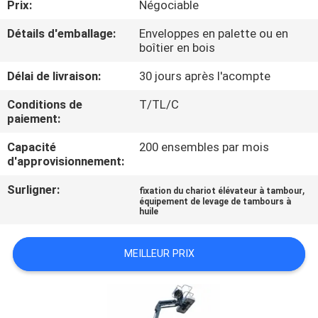
Prix:
Négociable
VISITE
DE
Détails d'emballage:
Enveloppes en palette ou en
boîtier en bois
L'USINE
Délai de livraison:
30 jours après l'acompte
CONTRÔLE
Conditions de
T/TL/C
paiement:
DE
Capacité
200 ensembles par mois
LA
d'approvisionnement:
QUALITÉ
Surligner:
,
fixation du chariot élévateur à tambour
équipement de levage de tambours à
huile
NOUS
CONTACTER
MEILLEUR PRIX
NOUVELLES