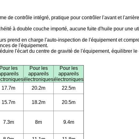
e de contrôle intégré, pratique pour contrôler l'avant et l'arriè
ité à double couche importé, aucune fuite d'huile pour une utilis
eurs prend en charge l'auto-inspection de l'équipement et comp
lances de l'équipement.
duire l'écart du centre de gravité de l'équipement, équilibrer le c
Pour les
Pour les
Pour les
appareils
appareils
appareils
ectroniques
électroniques
électroniques
17.7m
20.2m
22.5m
15.7m
18.2m
20.5m
7.3m
8m
9.4m