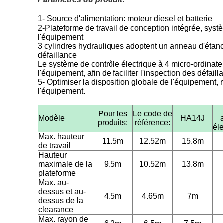
1- Source d'alimentation: moteur diesel et batterie
2-Plateforme de travail de conception intégrée, systèm
l'équipement
3 cylindres hydrauliques adoptent un anneau d'étanché
défaillance
Le système de contrôle électrique à 4 micro-ordinat
l'équipement, afin de faciliter l'inspection des défail
5- Optimiser la disposition globale de l'équipement, ré
l'équipement.
Pour les
Le code de
Modèle
HA14J
produits:
référence:
él
Max. hauteur
11.5m
12.52m
15.8m
de travail
Hauteur
maximale de la
9.5m
10.52m
13.8m
plateforme
Max. au-
dessus et au-
4.5m
4.65m
7m
dessus de la
clearance
Max. rayon de