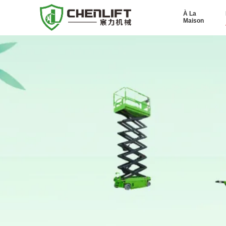
À La
Maison