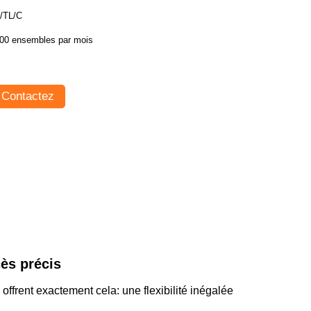
/TL/C
00 ensembles par mois
Contactez
cès précis
frent exactement cela: une flexibilité inégalée