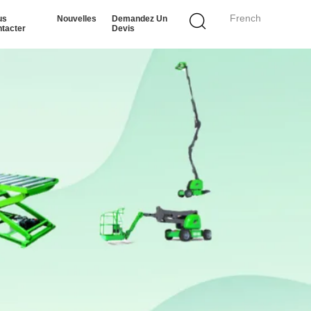
French
us
Nouvelles
Demandez Un
tacter
Devis