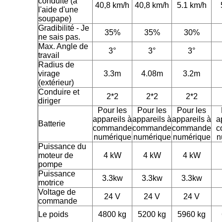
conduite (à
40,8 km/h
40,8 km/h
5.1 km/h
l'aide d'une
soupape)
Gradibilité
- Je
35%
35%
30%
ne sais pas.
Max. Angle de
3°
3°
3°
travail
Radius de
virage
3.3m
4.08m
3.2m
(extérieur)
Conduire et
2*2
2*2
2*2
diriger
Pour les
Pour les
Pour les
appareils à
appareils à
appareils à
a
Batterie
commande
commande
commande
c
numérique
numérique
numérique
n
Puissance du
moteur de
4 kW
4 kW
4 kW
pompe
Puissance
3.3kw
3.3kw
3.3kw
motrice
Voltage de
24 V
24 V
24 V
commande
Le poids
4800 kg
5200 kg
5960 kg