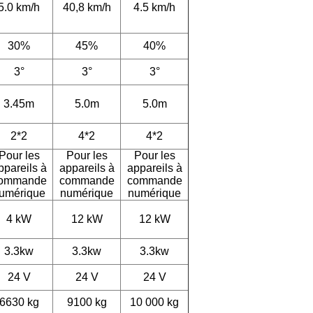
5.0 km/h
40,8 km/h
4.5 km/h
30%
45%
40%
3°
3°
3°
3.45m
5.0m
5.0m
2*2
4*2
4*2
Pour les
Pour les
Pour les
ppareils à
appareils à
appareils à
ommande
commande
commande
umérique
numérique
numérique
4 kW
12 kW
12 kW
3.3kw
3.3kw
3.3kw
24 V
24 V
24 V
6630 kg
9100 kg
10 000 kg