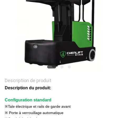
DEMANDEZ
UN DEVIS
PLAN
DU
SITE
POLITIQUE
DE
Description de produit
CONFIDENTIALITÉ
Description du produit
:
Configuration standard
※Tale électrique et rails de garde avant
※ Porte à verrouillage automatique