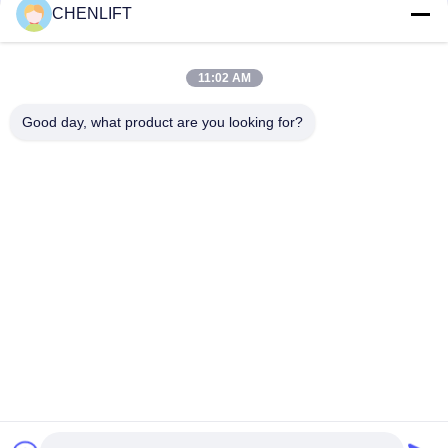
CHENLIFT
Plateforme hydraulique de 10 m élévateur électrique à
ciseaux autopropulsé avec plateforme d'extension 450 kg de
charge
11:02 AM
Plateforme de levage hydraulique de 10 mètres Plateforme de
travail aérien en aluminium à double mât
Good day, what product are you looking for?
Catégories populaires
Tous
Plate-Forme De 
Nacelle À Ciseaux 
Levage Hydraulique
Automotrice
Ascenseur Mobile 
Mini Scissor Lift
De Ciseaux
Plateforme De 
Plate-Forme De 
Levage Verticale
Travail Aérien
Récolteuse 
Ascenseur De Boom
Électrique D'ordre