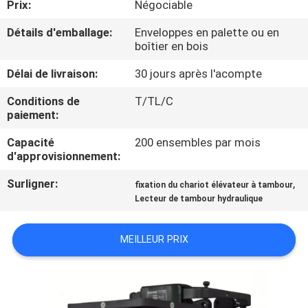
Prix:
Négociable
VISITE
DE
Détails d'emballage:
Enveloppes en palette ou en
boîtier en bois
L'USINE
Délai de livraison:
30 jours après l'acompte
CONTRÔLE
Conditions de
T/TL/C
paiement:
DE
Capacité
200 ensembles par mois
LA
d'approvisionnement:
QUALITÉ
Surligner:
,
fixation du chariot élévateur à tambour
Lecteur de tambour hydraulique
NOUS
CONTACTER
MEILLEUR PRIX
NOUVELLES