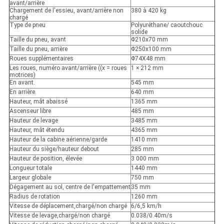
avant/arrière
Chargement de l'essieu, avant/arrière non
380 à 420 kg
chargé
Type de pneu
Polyuréthane/ caoutchouc
solide
Taille du pneu, avant
Φ210x70 mm
Taille du pneu, arrière
Φ250x100 mm
Roues supplémentaires
Φ74X48 mm
Les roues, numéro avant/arrière ((x = roues
1 × 212 mm
motrices)
En avant.
545 mm
En arrière.
640 mm
Hauteur, mât abaissé
1365 mm
Ascenseur libre
485 mm
Hauteur de levage
3485 mm
Hauteur, mât étendu
4365 mm
Hauteur de la cabine aérienne/garde
1410 mm
Hauteur du siège/hauteur debout
285 mm
Hauteur de position, élevée
3 000 mm
Longueur totale
1440 mm
Largeur globale
750 mm
Dégagement au sol, centre de l'empattement
35 mm
Radius de rotation
1260 mm
Vitesse de déplacement,chargé/non chargé
6/6,5 km/h
Vitesse de levage,chargé/non chargé
0.038/0.40m/s