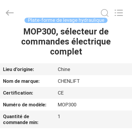
2026
CHENLIFT
(SUZHOU)
MACHINERY
CO
Plate-forme de levage hydraulique
LTD.
All
Rights
MOP300, sélecteur de
À
Reserved.
commandes électrique
LA
complet
MAISON
PRODUITS
Lieu d'origine:
Chine
Nom de marque:
CHENLIFT
À
Certification:
CE
PROPOS
Numéro de modèle:
MOP300
DE
Quantité de
1
NOUS
commande min: