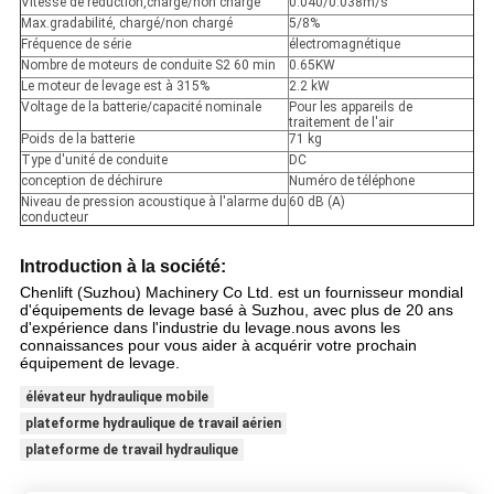
Vitesse de réduction,chargé/non chargé
0.040/0.038m/s
Max.gradabilité, chargé/non chargé
5/8%
Fréquence de série
électromagnétique
Nombre de moteurs de conduite S2 60 min
0.65KW
Le moteur de levage est à 315%
2.2 kW
Voltage de la batterie/capacité nominale
Pour les appareils de
traitement de l'air
Poids de la batterie
71 kg
Type d'unité de conduite
DC
conception de déchirure
Numéro de téléphone
Niveau de pression acoustique à l'alarme du
60 dB (A)
conducteur
Introduction à la société:
Chenlift (Suzhou) Machinery Co Ltd. est un fournisseur mondial
d'équipements de levage basé à Suzhou, avec plus de 20 ans
d'expérience dans l'industrie du levage.nous avons les
connaissances pour vous aider à acquérir votre prochain
équipement de levage.
élévateur hydraulique mobile
plateforme hydraulique de travail aérien
plateforme de travail hydraulique