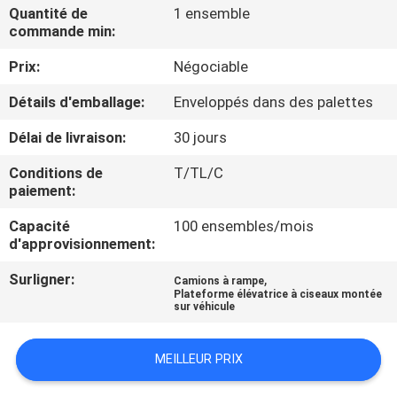
VISITE
Quantité de
1 ensemble
commande min:
DE
Prix:
Négociable
L'USINE
Détails d'emballage:
Enveloppés dans des palettes
CONTRÔLE
Délai de livraison:
30 jours
DE
Conditions de
T/TL/C
LA
paiement:
QUALITÉ
Capacité
100 ensembles/mois
d'approvisionnement:
NOUS
Surligner:
,
Camions à rampe
Plateforme élévatrice à ciseaux montée
CONTACTER
sur véhicule
MEILLEUR PRIX
NOUVELLES