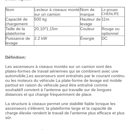
Nom
Lecteur à ciseaux monté
Nom de
Le groupe
sur un camion
marque
CHENLIFE
Capacité de
500 kg
Hauteur de
11m
chargement
levage
Taille de la
20,10*1,15m
Couleur
Rouge ou
plateforme
optionnel
Puissance de
2.2 kW
Énergie
DC
levage
Définition:
Les ascenseurs à ciseaux montés sur un camion sont des
plates-formes de travail aériennes qui se combinent avec une
automobile,Les ascenseurs sont entraînés par le courant continu
ou les moteurs du véhicule La plate-forme de levage est mobile
partout en raison du véhicule peut être entraîné comme
souhaitéIl convient à l'antenne qui travaille sur de longues
distances et qui change fréquemment de place.
La structure à ciseaux permet une stabilité fiable lorsque les
ascenseurs s'élèvent, la plateforme large et la capacité de
charge élevée rendent le travail de l'antenne plus efficace et plus
sûr.