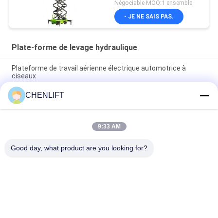
Négociable MOQ:1 ensemble
- JE NE SAIS PAS.
Plate-forme de levage hydraulique
Plateforme de travail aérienne électrique automotrice à
ciseaux
CHENLIFT
Plateforme hydraulique de 10 m élévateur électrique à
ciseaux autopropulsé avec plateforme d'extension 450 kg de
charge
9:33 AM
Plateforme de levage hydraulique de 10 mètres Plateforme de
travail aérien en aluminium à double mât
Good day, what product are you looking for?
Catégories populaires
Tous
Plate-Forme De 
Nacelle À Ciseaux 
Levage Hydraulique
Automotrice