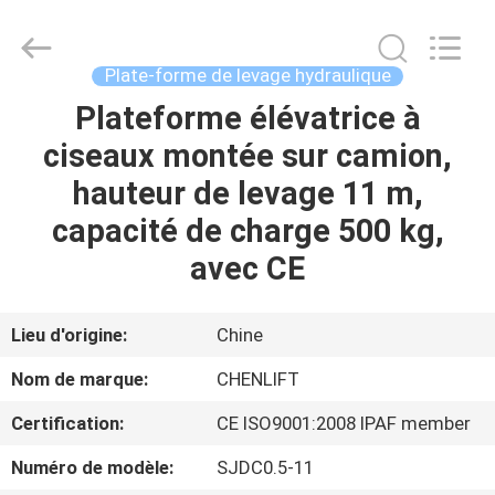
2026
CHENLIFT
(SUZHOU)
MACHINERY
CO
Plate-forme de levage hydraulique
LTD.
All
Rights
Plateforme élévatrice à
À
Reserved.
ciseaux montée sur camion,
LA
hauteur de levage 11 m,
MAISON
capacité de charge 500 kg,
PRODUITS
avec CE
À
Lieu d'origine:
Chine
PROPOS
Nom de marque:
CHENLIFT
DE
Certification:
CE ISO9001:2008 IPAF member
NOUS
Numéro de modèle:
SJDC0.5-11