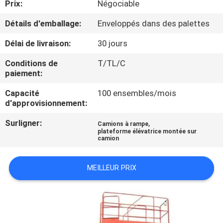
Prix:
Négociable
VISITE
DE
Détails d'emballage:
Enveloppés dans des palettes
L'USINE
Délai de livraison:
30 jours
Conditions de
T/TL/C
CONTRÔLE
paiement:
DE
Capacité
100 ensembles/mois
d'approvisionnement:
LA
QUALITÉ
Surligner:
,
Camions à rampe
plateforme élévatrice montée sur
camion
NOUS
MEILLEUR PRIX
CONTACTER
NOUVELLES