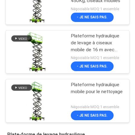
450Kg, ciseaux mobiles
Négociable MOQ:1 ensemble
- JE NE SAIS PAS.
Plateforme hydraulique
de levage à ciseaux
mobile de 16 m avec
plateforme d'extension
Négociable MOQ:1 ensemble
- JE NE SAIS PAS.
Plateforme hydraulique
mobile pour le nettoyage
Négociable MOQ:1 ensemble
- JE NE SAIS PAS.
Plate-forme de levage hydraulique