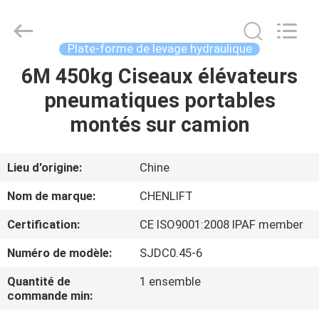
2026
CHENLIFT
(SUZHOU)
MACHINERY
CO
Plate-forme de levage hydraulique
LTD.
All
Rights
6M 450kg Ciseaux élévateurs
À
Reserved.
pneumatiques portables
LA
montés sur camion
MAISON
PRODUITS
Lieu d'origine:
Chine
Nom de marque:
CHENLIFT
À
Certification:
CE ISO9001:2008 IPAF member
PROPOS
Numéro de modèle:
SJDC0.45-6
DE
Quantité de
1 ensemble
NOUS
commande min: