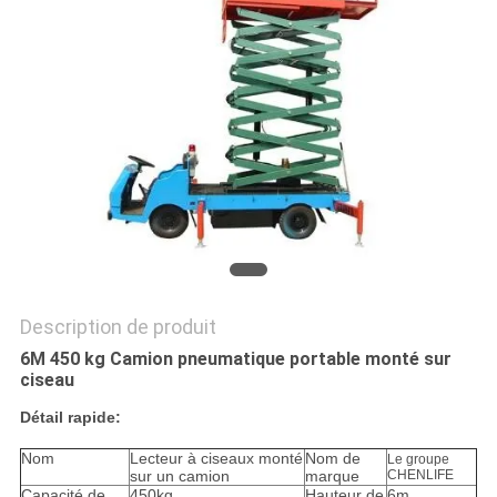
DEMANDEZ
UN DEVIS
PLAN
DU
SITE
POLITIQUE
DE
Description de produit
CONFIDENTIALITÉ
6M 450 kg Camion pneumatique portable monté sur
ciseau
Détail rapide:
Nom
Lecteur à ciseaux monté
Nom de
Le groupe
sur un camion
marque
CHENLIFE
Capacité de
450kg
Hauteur de
6m