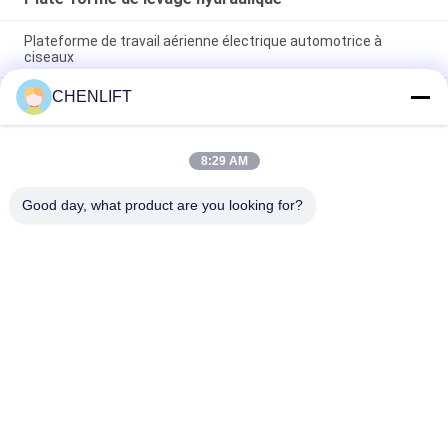
Plateforme de travail aérienne électrique automotrice à
ciseaux
CHENLIFT
Plateforme hydraulique de 10 m élévateur électrique à
ciseaux autopropulsé avec plateforme d'extension 450 kg de
charge
8:29 AM
Plateforme de levage hydraulique de 10 mètres Plateforme de
travail aérien en aluminium à double mât
Good day, what product are you looking for?
Catégories populaires
Tous
Plate-Forme De 
Nacelle À Ciseaux 
Levage Hydraulique
Automotrice
Ascenseur Mobile 
Mini Scissor Lift
De Ciseaux
Plateforme De 
Plate-Forme De 
Levage Verticale
Travail Aérien