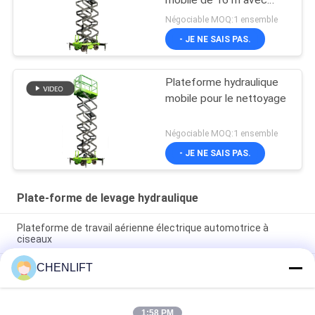
plateforme d'extension
Négociable MOQ:1 ensemble
- JE NE SAIS PAS.
Plateforme hydraulique
mobile pour le nettoyage
Négociable MOQ:1 ensemble
- JE NE SAIS PAS.
Plate-forme de levage hydraulique
Plateforme de travail aérienne électrique automotrice à
ciseaux
CHENLIFT
Plateforme hydraulique de 10 m élévateur électrique à
ciseaux autopropulsé avec plateforme d'extension 450 kg de
charge
1:58 PM