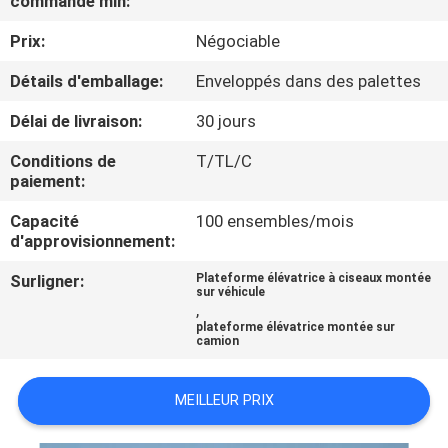
commande min:
VISITE
Prix:
Négociable
DE
L'USINE
Détails d'emballage:
Enveloppés dans des palettes
Délai de livraison:
30 jours
CONTRÔLE
Conditions de
T/TL/C
DE
paiement:
LA
Capacité
100 ensembles/mois
d'approvisionnement:
QUALITÉ
Surligner:
Plateforme élévatrice à ciseaux montée
sur véhicule
,
NOUS
plateforme élévatrice montée sur
camion
CONTACTER
MEILLEUR PRIX
NOUVELLES