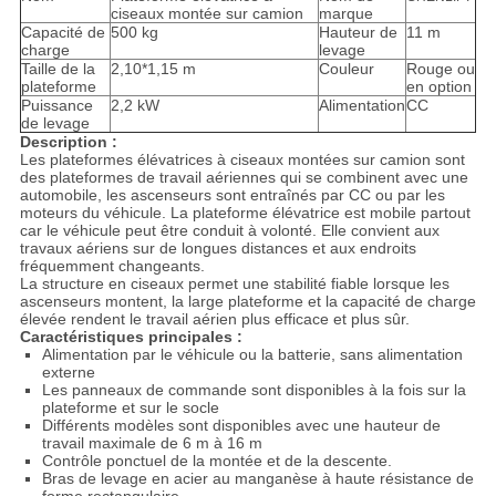
ciseaux montée sur camion
marque
Capacité de
500 kg
Hauteur de
11 m
charge
levage
Taille de la
2,10*1,15 m
Couleur
Rouge ou
plateforme
en option
Puissance
2,2 kW
Alimentation
CC
de levage
Description :
Les plateformes élévatrices à ciseaux montées sur camion sont
des plateformes de travail aériennes qui se combinent avec une
automobile, les ascenseurs sont entraînés par CC ou par les
moteurs du véhicule. La plateforme élévatrice est mobile partout
car le véhicule peut être conduit à volonté. Elle convient aux
travaux aériens sur de longues distances et aux endroits
fréquemment changeants.
La structure en ciseaux permet une stabilité fiable lorsque les
ascenseurs montent, la large plateforme et la capacité de charge
élevée rendent le travail aérien plus efficace et plus sûr.
Caractéristiques principales :
Alimentation par le véhicule ou la batterie, sans alimentation
externe
Les panneaux de commande sont disponibles à la fois sur la
plateforme et sur le socle
Différents modèles sont disponibles avec une hauteur de
travail maximale de 6 m à 16 m
Contrôle ponctuel de la montée et de la descente.
Bras de levage en acier au manganèse à haute résistance de