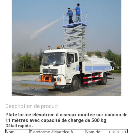
DEMANDEZ
UN DEVIS
PLAN
DU
SITE
POLITIQUE
DE
CONFIDENTIALITÉ
Description de produit
Plateforme élévatrice à ciseaux montée sur camion de
11 mètres avec capacité de charge de 500 kg​
Détail rapide :
Nom
Plateforme élévatrice à
Nom de
CHENLIFT