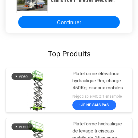
camion de 11 mètres avec une
capacité de chargement de 500 kg
Continuer
Top Produits
Plateforme élévatrice
hydraulique 9m, charge
450Kg, ciseaux mobiles
Négociable MOQ:1 ensemble
- JE NE SAIS PAS.
Plateforme hydraulique
de levage à ciseaux
mobile de 16 m avec