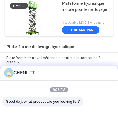
Plateforme hydraulique
mobile pour le nettoyage
Négociable MOQ:1 ensemble
- JE NE SAIS PAS.
Plate-forme de levage hydraulique
Plateforme de travail aérienne électrique automotrice à
ciseaux
CHENLIFT
Plateforme hydraulique de 10 m élévateur électrique à
ciseaux autopropulsé avec plateforme d'extension 450 kg de
charge
8:26 PM
Plateforme de levage hydraulique de 10 mètres Plateforme de
travail aérien en aluminium à double mât
Good day, what product are you looking for?
Catégories populaires
Tous