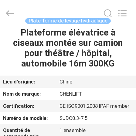
2026
CHENLIFT
(SUZHOU)
MACHINERY
CO
Plate-forme de levage hydraulique
LTD.
All
Rights
Plateforme élévatrice à
À
Reserved.
ciseaux montée sur camion
LA
pour théâtre / hôpital,
MAISON
automobile 16m 300KG
PRODUITS
Lieu d'origine:
Chine
À
Nom de marque:
CHENLIFT
PROPOS
Certification:
CE ISO9001:2008 IPAF member
DE
Numéro de modèle:
SJDC0.3-7.5
NOUS
Quantité de
1 ensemble