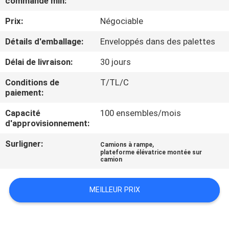
commande min:
VISITE
Prix:
Négociable
DE
L'USINE
Détails d'emballage:
Enveloppés dans des palettes
Délai de livraison:
30 jours
CONTRÔLE
Conditions de
T/TL/C
DE
paiement:
LA
Capacité
100 ensembles/mois
d'approvisionnement:
QUALITÉ
Surligner:
,
Camions à rampe
plateforme élévatrice montée sur
NOUS
camion
CONTACTER
MEILLEUR PRIX
NOUVELLES