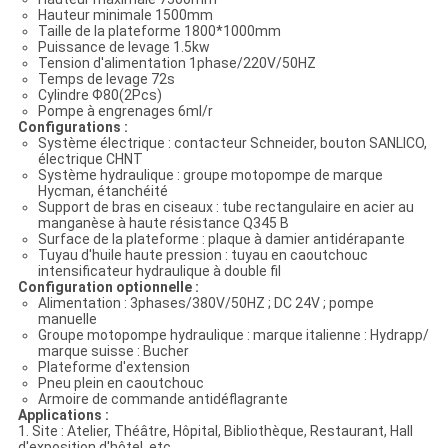
Hauteur minimale 1500mm
Taille de la plateforme 1800*1000mm
Puissance de levage 1.5kw
Tension d'alimentation 1phase/220V/50HZ
Temps de levage 72s
Cylindre Ф80(2Pcs)
Pompe à engrenages 6ml/r
Configurations :
Système électrique : contacteur Schneider, bouton SANLICO,
électrique CHNT
Système hydraulique : groupe motopompe de marque
Hycman, étanchéité
Support de bras en ciseaux : tube rectangulaire en acier au
manganèse à haute résistance Q345 B
Surface de la plateforme : plaque à damier antidérapante
Tuyau d'huile haute pression : tuyau en caoutchouc
intensificateur hydraulique à double fil
Configuration optionnelle :
Alimentation : 3phases/380V/50HZ ; DC 24V ; pompe
manuelle
Groupe motopompe hydraulique : marque italienne : Hydrapp/
marque suisse : Bucher
Plateforme d'extension
Pneu plein en caoutchouc
Armoire de commande antidéflagrante
Applications :
1. Site : Atelier, Théâtre, Hôpital, Bibliothèque, Restaurant, Hall
d'exposition d'hôtel, etc.