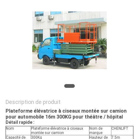
DEMANDEZ
UN DEVIS
PLAN
DU
SITE
POLITIQUE
DE
CONFIDENTIALITÉ
Description de produit
Plateforme élévatrice à ciseaux montée sur camion
pour automobile 16m 300KG pour théâtre / hôpital​
Détail rapide :
Nom
Plateforme élévatrice à ciseaux
Nom de
CHENLIFT
montée sur camion
marque
Capacité de
300Kg
Hauteur de
7.5m