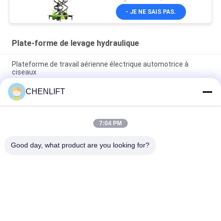
- JE NE SAIS PAS.
Plate-forme de levage hydraulique
Plateforme de travail aérienne électrique automotrice à
ciseaux
CHENLIFT
Plateforme hydraulique de 10 m élévateur électrique à
ciseaux autopropulsé avec plateforme d'extension 450 kg de
charge
7:04 PM
Plateforme de levage hydraulique de 10 mètres Plateforme de
travail aérien en aluminium à double mât
Good day, what product are you looking for?
Catégories populaires
Tous
Plate-Forme De 
Nacelle À Ciseaux 
Levage Hydraulique
Automotrice