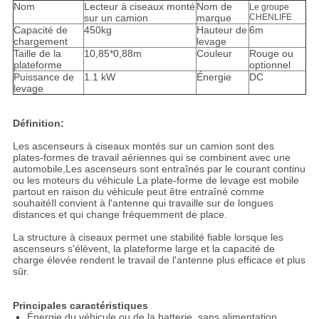
Nom
Lecteur à ciseaux monté
Nom de
Le groupe
sur un camion
marque
CHENLIFE
Capacité de
450kg
Hauteur de
6m
chargement
levage
Taille de la
10,85*0,88m
Couleur
Rouge ou
plateforme
optionnel
Puissance de
1.1 kW
Énergie
DC
levage
Définition:
Les ascenseurs à ciseaux montés sur un camion sont des
plates-formes de travail aériennes qui se combinent avec une
automobile,Les ascenseurs sont entraînés par le courant continu
ou les moteurs du véhicule La plate-forme de levage est mobile
partout en raison du véhicule peut être entraîné comme
souhaitéIl convient à l'antenne qui travaille sur de longues
distances et qui change fréquemment de place.
La structure à ciseaux permet une stabilité fiable lorsque les
ascenseurs s'élèvent, la plateforme large et la capacité de
charge élevée rendent le travail de l'antenne plus efficace et plus
sûr.
Principales caractéristiques
Énergie du véhicule ou de la batterie, sans alimentation