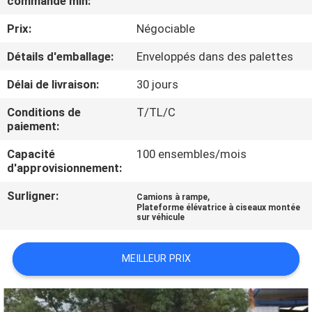
commande min:
VISITE
Prix:
Négociable
DE
L'USINE
Détails d'emballage:
Enveloppés dans des palettes
Délai de livraison:
30 jours
CONTRÔLE
Conditions de
T/TL/C
DE
paiement:
LA
Capacité
100 ensembles/mois
d'approvisionnement:
QUALITÉ
Surligner:
,
Camions à rampe
Plateforme élévatrice à ciseaux montée
NOUS
sur véhicule
CONTACTER
MEILLEUR PRIX
NOUVELLES