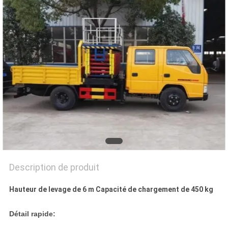
DEMANDEZ
UN DEVIS
PLAN
DU
SITE
POLITIQUE
DE
CONFIDENTIALITÉ
Description de produit
Hauteur de levage de 6 m Capacité de chargement de 450 kg
Détail rapide: