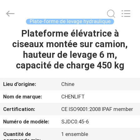
2026
CHENLIFT
(SUZHOU)
MACHINERY
CO
Plate-forme de levage hydraulique
LTD.
All
Rights
Plateforme élévatrice à
À
Reserved.
ciseaux montée sur camion,
LA
hauteur de levage 6 m,
MAISON
capacité de charge 450 kg
PRODUITS
Lieu d'origine:
Chine
À
Nom de marque:
CHENLIFT
PROPOS
Certification:
CE ISO9001:2008 IPAF member
DE
Numéro de modèle:
SJDC0.45-6
NOUS
Quantité de
1 ensemble