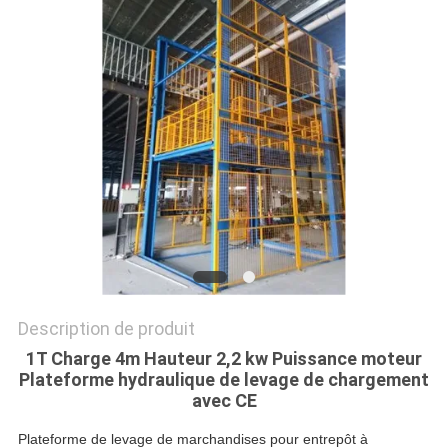
DEMANDEZ
UN DEVIS
PLAN
DU
SITE
POLITIQUE
DE
CONFIDENTIALITÉ
Description de produit
1T Charge 4m Hauteur 2,2 kw Puissance moteur
Plateforme hydraulique de levage de chargement
avec CE
Plateforme de levage de marchandises pour entrepôt à