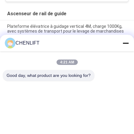
Ascenseur de rail de guide
Plateforme élévatrice à guidage vertical 4M, charge 1000Kg,
avec systèmes de transport pour le levage de marchandises
CHENLIFT
Plateforme de levage de fourche à cisaille de l'ascenseur
ferroviaire 3T 4m avec bouton d'arrêt d'urgence pour le fret
Économisez de l'espace 4M Hauteur de levage 2000kg
4:21 AM
Capacité de chargement Guide Ascenseur ferroviaire pour
atelier de structure en acier
Good day, what product are you looking for?
Catégories populaires
Tous
Plate-Forme De 
Nacelle À Ciseaux 
Levage Hydraulique
Automotrice
Ascenseur Mobile 
Mini Scissor Lift
De Ciseaux