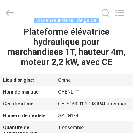
2026
CHENLIFT
(SUZHOU)
MACHINERY
CO
Ascenseur de rail de guide
LTD.
All
Rights
Plateforme élévatrice
À
Reserved.
hydraulique pour
LA
marchandises 1T, hauteur 4m,
MAISON
moteur 2,2 kW, avec CE
PRODUITS
Lieu d'origine:
Chine
À
Nom de marque:
CHENLIFT
PROPOS
Certification:
CE ISO9001:2008 IPAF member
DE
Numéro de modèle:
SZDG1-4
NOUS
Quantité de
1 ensemble