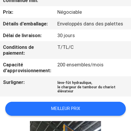
commande min:
VISITE
Prix:
Négociable
DE
L'USINE
Détails d'emballage:
Enveloppés dans des palettes
Délai de livraison:
30 jours
CONTRÔLE
Conditions de
T/TL/C
DE
paiement:
LA
Capacité
200 ensembles/mois
d'approvisionnement:
QUALITÉ
Surligner:
,
lève-fût hydraulique
le chargeur de tambour du chariot
NOUS
élévateur
CONTACTER
MEILLEUR PRIX
NOUVELLES