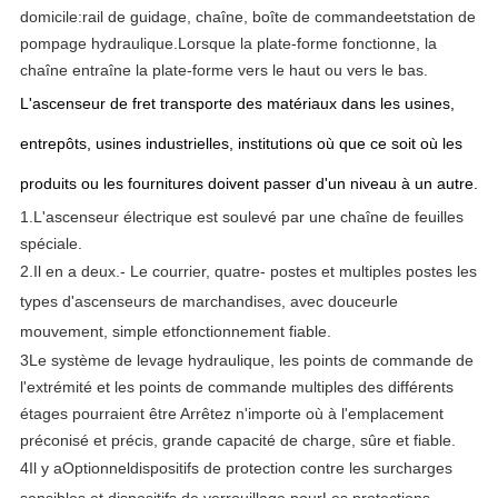
domicile:
rail de guidage, chaîne
, boîte de commande
et
station de
pompage hydraulique.
Lorsque la plate-forme fonctionne, la
chaîne entraîne la plate-forme vers le haut ou vers le bas.
L'ascenseur de fret transporte des matériaux dans les usines,
entrepôts, usines industrielles, institutions où que ce soit où les
produits ou les fournitures doivent passer d'un niveau à un autre.
1.
L'ascenseur électrique est soulevé par une chaîne de feuilles
spéciale.
2.
Il en a deux.
- Le courrier
, quatre
- postes et multiples postes
les
types d'ascenseurs de marchandises
, avec douceur
le
mouvement, simple et
fonctionnement fiable.
3
Le système de levage hydraulique, les points de commande de
l'extrémité et les points de commande multiples des différents
étages pourraient être
Arrêtez n'importe où à l'emplacement
préconisé et précis, grande capacité de charge, sûre et fiable.
4
Il y a
Optionnel
dispositifs de protection contre les surcharges