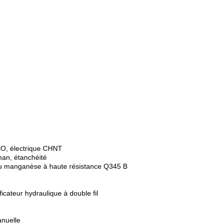
CO, électrique CHNT
man, étanchéité
 au manganèse à haute résistance Q345 B
icateur hydraulique à double fil
anuelle