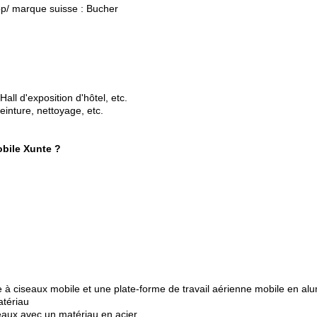
app/ marque suisse : Bucher
Hall d'exposition d'hôtel, etc.
einture, nettoyage, etc.
obile Xunte ?
ce à ciseaux mobile et une plate-forme de travail aérienne mobile en al
atériau
seaux avec un matériau en acier