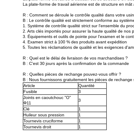
La plate-forme de travail aérienne est de structure en mâ
R : Comment se déroule le contrôle qualité dans votre usi
B : Le contrôle qualité est strictement conforme au système
1. Système de contrôle qualité strict sur l'ensemble du pr
2. Arts clés importés pour assurer la haute qualité de nos 
3. Équipements et outils de pointe pour l'examen et le cont
4. Examen strict à 100 % des produits avant expédition
5. Toutes les réclamations de qualité et les exigences d'a
R : Quel est le délai de livraison de vos marchandises ?
B : C'est 30 jours après la confirmation de la commande
R : Quelles pièces de rechange pouvez-vous offrir ?
B : Nous fournissons gratuitement les pièces de rechange s
Article
Quantité
Fusible
3
Joints en caoutchouc "O"
3
Φ11
Clé
1
Huileur sous pression
1
Tournevis cruciforme
1
Tournevis droit
1