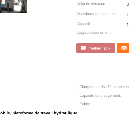
Délai de livraison:
3
Conditions de paiement:
T
Capacité
1
d'approvisionnement:
meilleur prix
Chargement d&#39;extension
Capacité de chargement:
Poids:
obile
plateforme de travail hydraulique
,