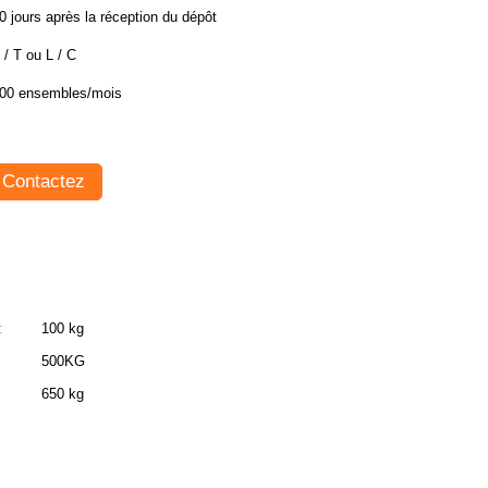
0 jours après la réception du dépôt
 / T ou L / C
00 ensembles/mois
Contactez
:
100 kg
500KG
650 kg