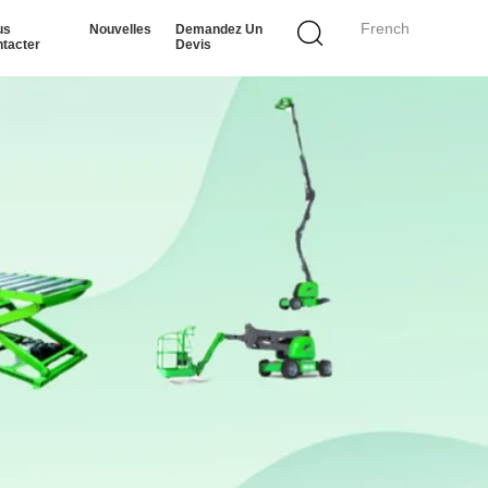
French
us
Nouvelles
Demandez Un
tacter
Devis