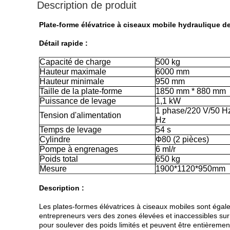
Description de produit
Plate-forme élévatrice à ciseaux mobile hydraulique d
Détail rapide :
Capacité de charge
500 kg
Hauteur maximale
6000 mm
Hauteur minimale
950 mm
Taille de la plate-forme
1850 mm * 880 mm
Puissance de levage
1,1 kW
1 phase/220 V/50 H
Tension d'alimentation
Hz
Temps de levage
54 s
Cylindre
Ф80 (2 pièces)
Pompe à engrenages
6 ml/r
Poids total
650 kg
Mesure
1900*1120*950mm
Description :
Les plates-formes élévatrices à ciseaux mobiles sont égale
entrepreneurs vers des zones élevées et inaccessibles sur 
pour soulever des poids limités et peuvent être entièremen