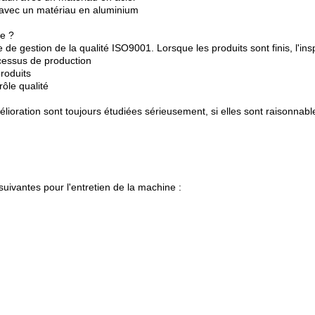
t avec un matériau en aluminium
ne ?
 de gestion de la qualité ISO9001. Lorsque les produits sont finis, l'i
ocessus de production
produits
rôle qualité
mélioration sont toujours étudiées sérieusement, si elles sont raisonna
uivantes pour l'entretien de la machine :