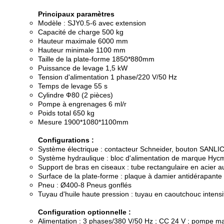
Principaux paramètres
Modèle : SJY0.5-6 avec extension
Capacité de charge 500 kg
Hauteur maximale 6000 mm
Hauteur minimale 1100 mm
Taille de la plate-forme 1850*880mm
Puissance de levage 1,5 kW
Tension d'alimentation 1 phase/220 V/50 Hz
Temps de levage 55 s
Cylindre Ф80 (2 pièces)
Pompe à engrenages 6 ml/r
Poids total 650 kg
Mesure 1900*1080*1100mm
Configurations :
Système électrique : contacteur Schneider, bouton SANLI
Système hydraulique : bloc d'alimentation de marque Hyc
Support de bras en ciseaux : tube rectangulaire en acier
Surface de la plate-forme : plaque à damier antidérapante
Pneu : Ø400-8 Pneus gonflés
Tuyau d'huile haute pression : tuyau en caoutchouc intensif
Configuration optionnelle :
Alimentation : 3 phases/380 V/50 Hz ; CC 24 V ; pompe m