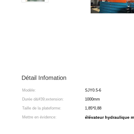
Détail Infomation
Modèle:
SJY0.5-6
Durée d&#39;extension:
1000mm
Taille de la plateforme:
1,85*0,88
Mettre en évidence:
élévateur hydraulique m