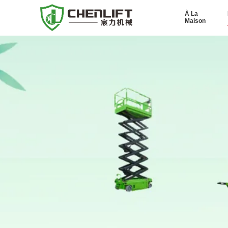
À La
Maison