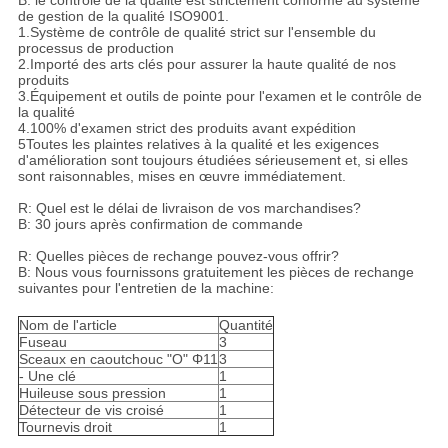
B: le contrôle de la qualité est strictement conforme au système
de gestion de la qualité ISO9001.
1.Système de contrôle de qualité strict sur l'ensemble du
processus de production
2.Importé des arts clés pour assurer la haute qualité de nos
produits
3.Équipement et outils de pointe pour l'examen et le contrôle de
la qualité
4.100% d'examen strict des produits avant expédition
5Toutes les plaintes relatives à la qualité et les exigences
d'amélioration sont toujours étudiées sérieusement et, si elles
sont raisonnables, mises en œuvre immédiatement.
R: Quel est le délai de livraison de vos marchandises?
B: 30 jours après confirmation de commande
R: Quelles pièces de rechange pouvez-vous offrir?
B: Nous vous fournissons gratuitement les pièces de rechange
suivantes pour l'entretien de la machine:
Nom de l'article
Quantité
Fuseau
3
Sceaux en caoutchouc "O" Φ11
3
- Une clé
1
Huileuse sous pression
1
Détecteur de vis croisé
1
Tournevis droit
1