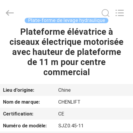
2026
CHENLIFT
(SUZHOU)
MACHINERY
CO
Plate-forme de levage hydraulique
LTD.
All
Rights
Plateforme élévatrice à
À
Reserved.
ciseaux électrique motorisée
LA
avec hauteur de plateforme
MAISON
de 11 m pour centre
PRODUITS
commercial
À
Lieu d'origine:
Chine
PROPOS
Nom de marque:
CHENLIFT
DE
Certification:
CE
NOUS
Numéro de modèle:
SJZ0.45-11