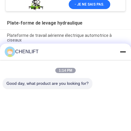
- JE NE SAIS PAS.
Plate-forme de levage hydraulique
Plateforme de travail aérienne électrique automotrice à
ciseaux
CHENLIFT
Plateforme hydraulique de 10 m élévateur électrique à
ciseaux autopropulsé avec plateforme d'extension 450 kg de
charge
1:14 PM
Plateforme de levage hydraulique de 10 mètres Plateforme de
travail aérien en aluminium à double mât
Good day, what product are you looking for?
Catégories populaires
Tous
Plate-Forme De 
Nacelle À Ciseaux 
Levage Hydraulique
Automotrice
Ascenseur Mobile 