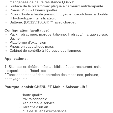
manganèse de haute résistance Q345 B
Surface de la plateforme: plaque à carreaux antidérapante
Pneus: Ø600-9 Pneus gonflés
Pipes d'huile à haute pression: tuyau en caoutchouc à double
fil hydraulique intensificateur:
Batterie: (DC12V,150AH) *4 avec chargeur
Configuration facultative:
Pack hydraulique: marque italienne: Hydrapp/ marque suisse:
Bucher
Plateforme d'extension
Pneus en caoutchouc massif
Cabinet de contrôle à l'épreuve des flammes
Applications:
1. Site: atelier, théâtre, hôpital, bibliothèque, restaurant, salle
d'exposition de l'hôtel, etc.
2Fonctionnement aérien: entretien des machines, peinture,
nettoyage, etc.
Pourquoi choisir CHENLIFT Mobile Scissor Lift?
· Haute qualité
· Prix raisonnable
· Bien après le service
· Garantie d'un an
· Plus de 10 ans d'expérience