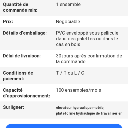
VISITE
Quantité de
1 ensemble
commande min:
DE
Prix:
Négociable
L'USINE
Détails d'emballage:
PVC enveloppé sous pellicule
dans des palettes ou dans le
CONTRÔLE
cas en bois
DE
Délai de livraison:
30 jours après confirmation de
LA
la commande
QUALITÉ
Conditions de
T / T ou L / C
paiement:
NOUS
Capacité
100 ensembles/mois
d'approvisionnement:
CONTACTER
Surligner:
,
élévateur hydraulique mobile
plateforme hydraulique de travail aérien
NOUVELLES