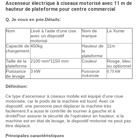
Ascenseur électrique à ciseaux motorisé avec 11 m de
hauteur de plateforme pour centre commercial
Q. Je vous en prie.
Détails:
Nom
Levé à l'aide d'une cise
Nom de
Le Xunte
avec un dispositif
marque
motorisé
Capacité de
450kg
Hauteur de
11m
chargement
la
plateforme
Taille de la
2100 mm*1150 mm
Couleur
Rouge, bleu
plateforme
ou optionnel
Puissance
3 kW
Puissance
0.75 kW
de levage
motorisée
Définition:
Ce type d'ascenseur à ciseaux mobile est équipé d'une roue
motorisée, car le poids de la machine est lourd. Avec ce
dispositif, une personne peut déplacer la machine très
facilement.Il a aussi le contrôle de tourner à gauche et à
droitePour assurer la sécurité de l'opérateur en hauteur, si la
machine est en état de levage, le dispositif motorisé ne peut pas
être déplacé.
Principales caractéristiques