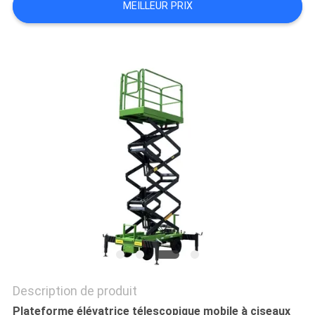
MEILLEUR PRIX
DEMANDEZ
UN DEVIS
PLAN
DU
SITE
POLITIQUE
DE
CONFIDENTIALITÉ
Description de produit
Plateforme élévatrice télescopique mobile à ciseaux