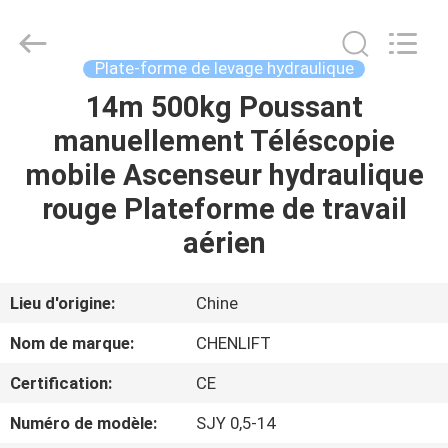
2026
CHENLIFT
(SUZHOU)
MACHINERY
CO
Plate-forme de levage hydraulique
LTD.
All
Rights
14m 500kg Poussant
À
Reserved.
manuellement Téléscopie
LA
mobile Ascenseur hydraulique
MAISON
rouge Plateforme de travail
PRODUITS
aérien
À
Lieu d'origine:
Chine
PROPOS
Nom de marque:
CHENLIFT
DE
Certification:
CE
NOUS
Numéro de modèle:
SJY 0,5-14