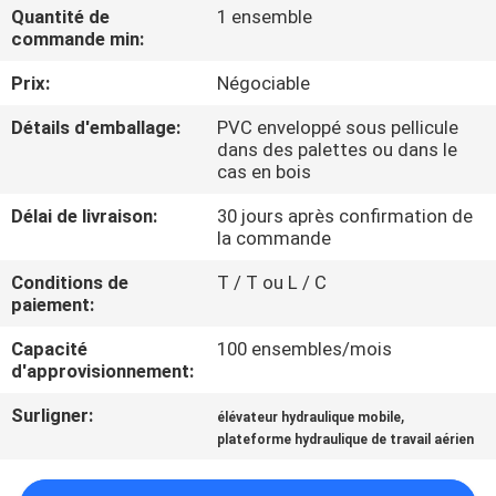
VISITE
Quantité de
1 ensemble
commande min:
DE
Prix:
Négociable
L'USINE
Détails d'emballage:
PVC enveloppé sous pellicule
dans des palettes ou dans le
CONTRÔLE
cas en bois
DE
Délai de livraison:
30 jours après confirmation de
LA
la commande
QUALITÉ
Conditions de
T / T ou L / C
paiement:
NOUS
Capacité
100 ensembles/mois
d'approvisionnement:
CONTACTER
Surligner:
,
élévateur hydraulique mobile
plateforme hydraulique de travail aérien
NOUVELLES