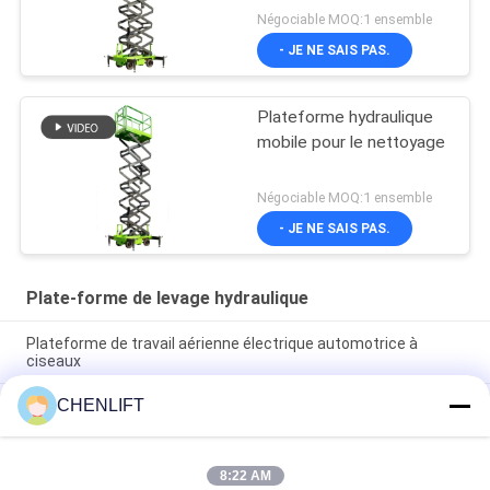
plateforme d'extension
Négociable MOQ:1 ensemble
- JE NE SAIS PAS.
Plateforme hydraulique
mobile pour le nettoyage
Négociable MOQ:1 ensemble
- JE NE SAIS PAS.
Plate-forme de levage hydraulique
Plateforme de travail aérienne électrique automotrice à
ciseaux
CHENLIFT
Plateforme hydraulique de 10 m élévateur électrique à
ciseaux autopropulsé avec plateforme d'extension 450 kg de
charge
8:22 AM
Plateforme de levage hydraulique de 10 mètres Plateforme de