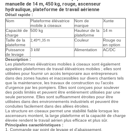
manuelle de 14 m, 450 kg, rouge, ascenseur
hydraulique, plateforme de travail aérienne
Détail rapide :
Nom
Plateforme élévatrice
Nom de
Xunte
mobile à ciseaux
marque
Capacité de
500 kg
Hauteur de la
14 m
charge
plateforme
Taille de la
Couleur
Rouge ou
2,45*1,35 m
plateforme
en option
Puissance
3 kW
Alimentation
AC/DC
de levage
Description :
Les plateformes élévatrices mobiles à ciseaux sont également
appelées plateformes de travail élévatrices mobiles ; elles sont
utilisées pour fournir un accès temporaire aux entrepreneurs
dans des zones hautes et inaccessibles sur divers chantiers tels
que la maintenance, les travaux de construction ou l'accès
d'urgence par les pompiers. Elles sont conçues pour soulever
des poids limités et peuvent être entièrement utilisées par une
seule personne. Elles sont suffisamment étroites pour être
utilisées dans des environnements industriels et peuvent être
conduites facilement dans des allées étroites.
La structure en ciseaux permet une stabilité fiable lorsque les
ascenseurs montent, la large plateforme et la capacité de charge
élevée rendent le travail aérien plus efficace et plus sûr.
Principales caractéristiques :
1. Commande par point de levage et d'abaissement.