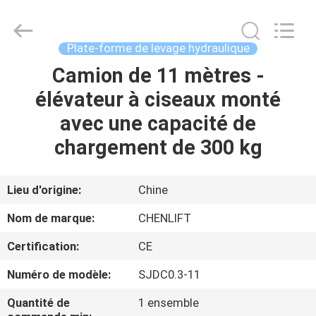
2026
CHENLIFT
(SUZHOU)
MACHINERY
CO
Plate-forme de levage hydraulique
LTD.
All
Rights
Camion de 11 mètres -
À
Reserved.
élévateur à ciseaux monté
LA
avec une capacité de
MAISON
chargement de 300 kg
PRODUITS
Lieu d'origine:
Chine
À
Nom de marque:
CHENLIFT
PROPOS
Certification:
CE
DE
Numéro de modèle:
SJDC0.3-11
NOUS
Quantité de
1 ensemble