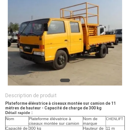
DEMANDEZ
UN DEVIS
PLAN
DU
SITE
POLITIQUE
DE
CONFIDENTIALITÉ
Description de produit
Plateforme élévatrice à ciseaux montée sur camion de 11
mètres de hauteur - Capacité de charge de 300 kg​
Détail rapide :
Nom
Plateforme élévatrice à
Nom de
CHENLIFT
ciseaux montée sur camion
marque
Capacité de
300 kg
Hauteur de
11 m