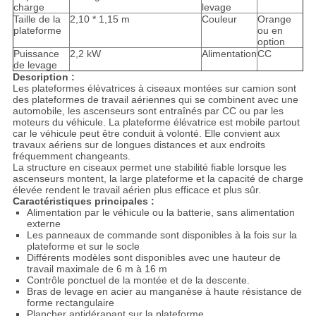
charge
levage
Taille de la
2,10 * 1,15 m
Couleur
Orange
plateforme
ou en
option
Puissance
2,2 kW
Alimentation
CC
de levage
Description :
Les plateformes élévatrices à ciseaux montées sur camion sont
des plateformes de travail aériennes qui se combinent avec une
automobile, les ascenseurs sont entraînés par CC ou par les
moteurs du véhicule. La plateforme élévatrice est mobile partout
car le véhicule peut être conduit à volonté. Elle convient aux
travaux aériens sur de longues distances et aux endroits
fréquemment changeants.
La structure en ciseaux permet une stabilité fiable lorsque les
ascenseurs montent, la large plateforme et la capacité de charge
élevée rendent le travail aérien plus efficace et plus sûr.
Caractéristiques principales :
Alimentation par le véhicule ou la batterie, sans alimentation
externe
Les panneaux de commande sont disponibles à la fois sur la
plateforme et sur le socle
Différents modèles sont disponibles avec une hauteur de
travail maximale de 6 m à 16 m
Contrôle ponctuel de la montée et de la descente.
Bras de levage en acier au manganèse à haute résistance de
forme rectangulaire
Plancher antidérapant sur la plateforme