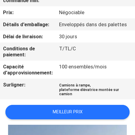
commande min:
VISITE
Prix:
Négociable
DE
L'USINE
Détails d'emballage:
Enveloppés dans des palettes
Délai de livraison:
30 jours
CONTRÔLE
Conditions de
T/TL/C
DE
paiement:
LA
Capacité
100 ensembles/mois
d'approvisionnement:
QUALITÉ
Surligner:
,
Camions à rampe
plateforme élévatrice montée sur
NOUS
camion
CONTACTER
MEILLEUR PRIX
NOUVELLES