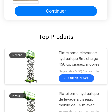
Continuer
Top Produits
Plateforme élévatrice
hydraulique 9m, charge
450Kg, ciseaux mobiles
Négociable MOQ:1 ensemble
- JE NE SAIS PAS.
Plateforme hydraulique
de levage à ciseaux
mobile de 16 m avec
plateforme d'extension
Négociable MOQ:1 ensemble