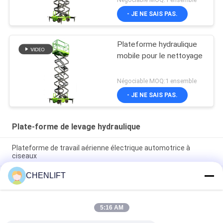
- JE NE SAIS PAS.
Plateforme hydraulique
mobile pour le nettoyage
Négociable MOQ:1 ensemble
- JE NE SAIS PAS.
Plate-forme de levage hydraulique
Plateforme de travail aérienne électrique automotrice à
ciseaux
CHENLIFT
Plateforme hydraulique de 10 m élévateur électrique à
ciseaux autopropulsé avec plateforme d'extension 450 kg de
charge
5:16 AM
Plateforme de levage hydraulique de 10 mètres Plateforme de
travail aérien en aluminium à double mât