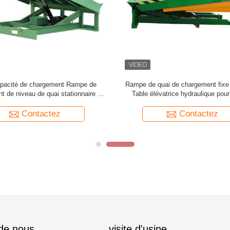
de quai de chargement pour le
Plateforme de chargement de co
et le déchargement en entrepôt de
personnalisée, entrepôt électrique 
handises à hauteur réglable
niveauur de quai hydraulique ra
camion
Contactez
Contactez
 de nous
visite d'usine