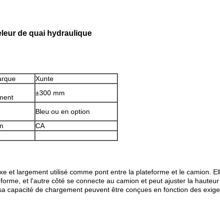
leur de quai hydraulique
arque
Xunte
±300 mm
ment
Bleu ou en option
on
CA
 et largement utilisé comme pont entre la plateforme et le camion. El
rme, et l'autre côté se connecte au camion et peut ajuster la hauteur 
 sa capacité de chargement peuvent être conçues en fonction des exige