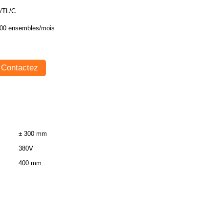
/TL/C
00 ensembles/mois
Contactez
± 300 mm
380V
400 mm