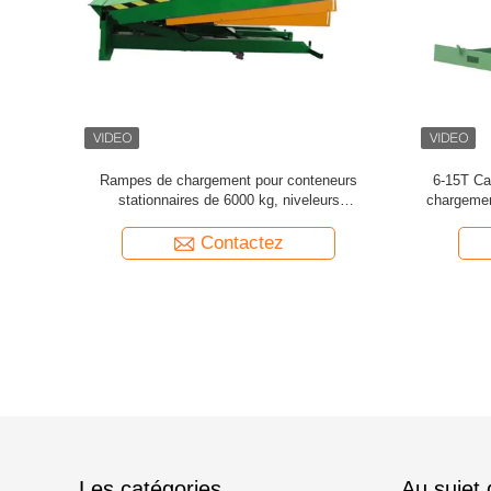
nteneurs
Niveleur de quai fixe pour chargement de
Rampe 
eleurs
10000 kg pour le chargement de marchandises
chargement 
avec certificat CE
marc
Contactez
Les catégories
Au sujet