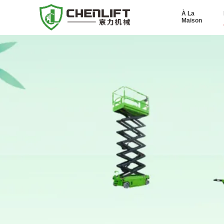
À La
Maison