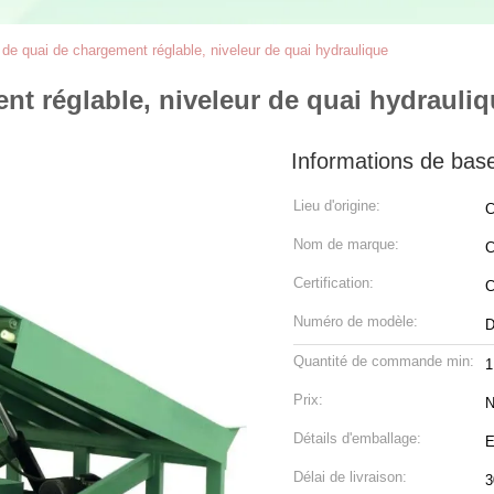
de quai de chargement réglable, niveleur de quai hydraulique
t réglable, niveleur de quai hydrauli
Informations de bas
Lieu d'origine:
C
Nom de marque:
C
Certification:
Numéro de modèle:
D
Quantité de commande min:
1
Prix:
N
Détails d'emballage:
E
Délai de livraison:
3