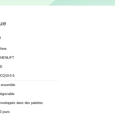
que
e
hine
HENLIFT
CE
CQ10-0.6
 ensemble
égociable
nveloppés dans des palettes
0 jours