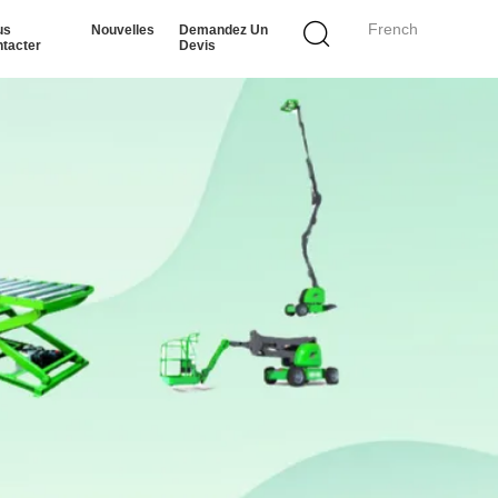
French
us
Nouvelles
Demandez Un
tacter
Devis