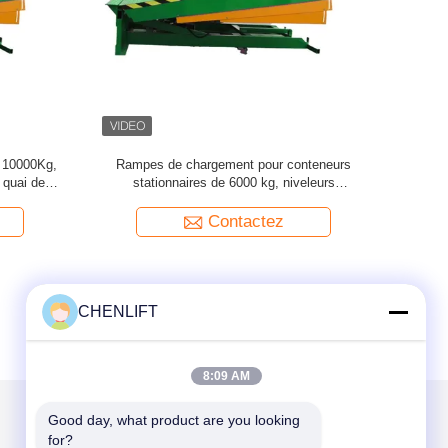
nteneurs
Rampe stationnaire de chargement du quai
hydraulique
élévateur élévateur élévateur de chargement
mpe pour
pour le chargement de marchandises 15
tonnes
Contactez
CHENLIFT
8:09 AM
Good day, what product are you looking 
for?
Mail nous