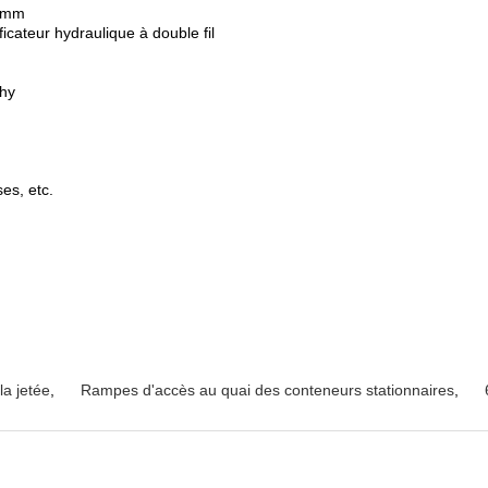
3 mm
icateur hydraulique à double fil
ohy
es, etc.
a jetée
,
Rampes d'accès au quai des conteneurs stationnaires
,