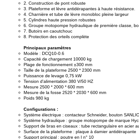
2. Construction de pont robuste
3. Plateforme et lèvre antidérapantes à haute résistance.
4. Charnière et tube de lèvre monobloc pleine largeur
5. Cylindres haute pression robustes
6. Groupe motopompe hydraulique de première classe, bon
7. Butoirs en caoutchouc
8. Protection des orteils complète
Principaux paramètres
Modèle : DCQ10-0.6
Capacité de chargement 10000 kg
Plage de fonctionnement ±300 mm
Taille de la plateforme 2500 * 2300 mm
Puissance de levage 0,75 kW
Tension d'alimentation 380 V/50 HZ
Mesure 2500 * 2000 * 600 mm
Mesure de la fosse 2520 * 2030 * 600 mm
Poids 980 kg
Configurations :
Système électrique : contacteur Schneider, bouton SANLI
Système hydraulique : groupe motopompe de marque Hycman
Support de bras en ciseaux : tube rectangulaire en acier
Surface de la plateforme : plaque à damier antidérapante
Support principal : poutre en I n° 10