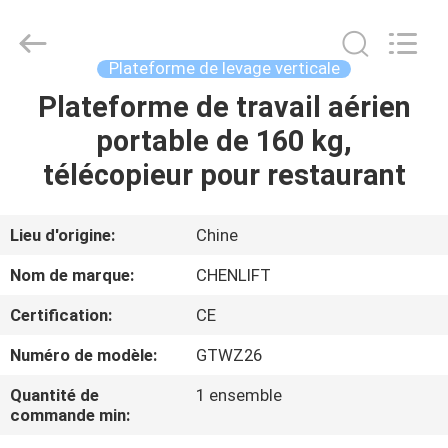
2026
CHENLIFT
(SUZHOU)
MACHINERY
CO
Plateforme de levage verticale
LTD.
All
Rights
Plateforme de travail aérien
À
Reserved.
portable de 160 kg,
LA
télécopieur pour restaurant
MAISON
PRODUITS
Lieu d'origine:
Chine
Nom de marque:
CHENLIFT
À
Certification:
CE
PROPOS
Numéro de modèle:
GTWZ26
DE
Quantité de
1 ensemble
NOUS
commande min: