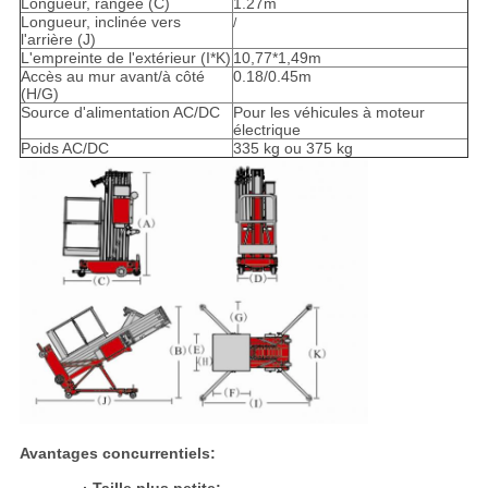
Longueur, rangée (C)
1.27m
Longueur, inclinée vers
/
l'arrière (J)
L'empreinte de l'extérieur (I*K)
10,77*1,49m
Accès au mur avant/à côté
0.18/0.45m
(H/G)
Source d'alimentation AC/DC
Pour les véhicules à moteur
électrique
Poids AC/DC
335 kg ou 375 kg
Avantages concurrentiels: