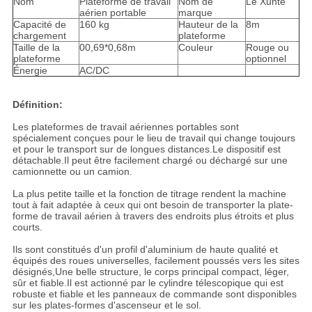
Nom
Plateforme de travail
Nom de
Le Xunte
aérien portable
marque
Capacité de
160 kg
Hauteur de la
8m
chargement
plateforme
Taille de la
00,69*0,68m
Couleur
Rouge ou
plateforme
optionnel
Énergie
AC/DC
Définition:
Les plateformes de travail aériennes portables sont
spécialement conçues pour le lieu de travail qui change toujours
et pour le transport sur de longues distances.Le dispositif est
détachable.Il peut être facilement chargé ou déchargé sur une
camionnette ou un camion.
La plus petite taille et la fonction de titrage rendent la machine
tout à fait adaptée à ceux qui ont besoin de transporter la plate-
forme de travail aérien à travers des endroits plus étroits et plus
courts.
Ils sont constitués d'un profil d'aluminium de haute qualité et
équipés des roues universelles, facilement poussés vers les sites
désignés,Une belle structure, le corps principal compact, léger,
sûr et fiable.Il est actionné par le cylindre télescopique qui est
robuste et fiable et les panneaux de commande sont disponibles
sur les plates-formes d'ascenseur et le sol.