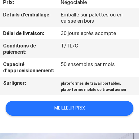
Prix:
Négociable
VISITE
DE
Détails d'emballage:
Emballé sur palettes ou en
caisse en bois
L'USINE
Délai de livraison:
30 jours après acompte
CONTRÔLE
Conditions de
T/TL/C
paiement:
DE
Capacité
50 ensembles par mois
LA
d'approvisionnement:
QUALITÉ
Surligner:
,
plateformes de travail portables
plate-forme mobile de travail aérien
NOUS
CONTACTER
MEILLEUR PRIX
NOUVELLES