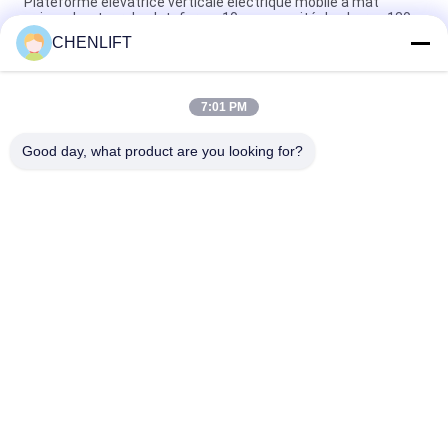
Plateforme élévatrice verticale électrique mobile à mât
unique, hauteur de plateforme 10 m, capacité de charge 130
kg
CHENLIFT
Plateforme élévatrice verticale manuelle à double mât pour
une hauteur de plateforme de 10 m
7:01 PM
Ascenseur à mât vertical à conduite de 7,5 mètres de haut
Good day, what product are you looking for?
Catégories populaires
Tous
Plate-Forme De 
Nacelle À Ciseaux 
Levage Hydraulique
Automotrice
Ascenseur Mobile 
Mini Scissor Lift
De Ciseaux
Plateforme De 
Plate-Forme De 
Levage Verticale
Travail Aérien
Récolteuse 
Ascenseur De Boom
Électrique D'ordre