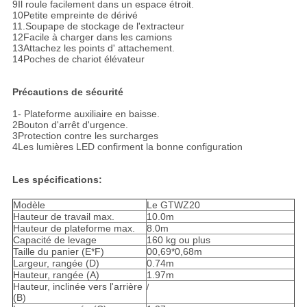
9Il roule facilement dans un espace étroit.
10Petite empreinte de dérivé
11.Soupape de stockage de l'extracteur
12Facile à charger dans les camions
13Attachez les points d' attachement.
14Poches de chariot élévateur
Précautions de sécurité
1- Plateforme auxiliaire en baisse.
2Bouton d'arrêt d'urgence.
3Protection contre les surcharges
4Les lumières LED confirment la bonne configuration
Les spécifications:
Modèle
Le GTWZ20
Hauteur de travail max.
10.0m
Hauteur de plateforme max.
8.0m
Capacité de levage
160 kg ou plus
Taille du panier (E*F)
00,69*0,68m
Largeur, rangée (D)
0.74m
Hauteur, rangée (A)
1.97m
Hauteur, inclinée vers l'arrière
/
(B)