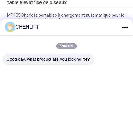
table élévatrice de ciseaux
MP105 Chariots portables à chargement automatique pour la
manutention de matériaux légers
CHENLIFT
Chargeur à levier de table de levage de chargement à palette
de 1110 mm pour 2000 kg
8:04 PM
Solution de levage solide et durable à ciseaux simples
industriels lourds
Good day, what product are you looking for?
Catégories populaires
Tous
Plate-Forme De 
Nacelle À Ciseaux 
Levage Hydraulique
Automotrice
Ascenseur Mobile 
Mini Scissor Lift
De Ciseaux
Plateforme De 
Plate-Forme De 
Levage Verticale
Travail Aérien