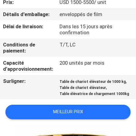
Prix:
USD 1500-5500/ unit
VISITE
DE
Détails d'emballage:
enveloppés de film
L'USINE
Délai de livraison:
Dans les 15 jours après
confirmation
CONTRÔLE
Conditions de
T/T, LC
paiement:
DE
Capacité
200 unités par mois
LA
d'approvisionnement:
QUALITÉ
Surligner:
,
Table de chariot élévateur de 1000 kg
,
Table de chariot élévateur
NOUS
Table élévatrice de chargement 1000kg
CONTACTER
MEILLEUR PRIX
NOUVELLES