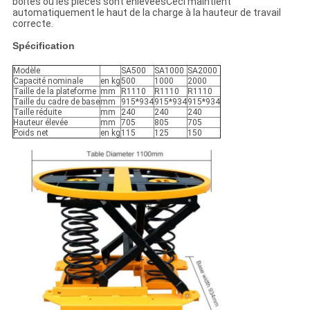
boîtes ou les pièces sont enlevéesCeci maintient
automatiquement le haut de la charge à la hauteur de travail
correcte.
Spécification
Modèle
SA500
SA1000
SA2000
Capacité nominale
en kg
500
1000
2000
Taille de la plateforme
mm
R1110
R1110
R1110
Taille du cadre de base
mm
915*934
915*934
915*934
Taille réduite
mm
240
240
240
Hauteur élevée
mm
705
805
705
Poids net
en kg
115
125
150