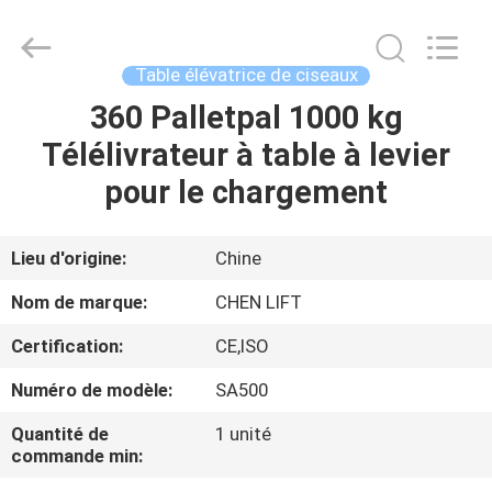
2026
CHENLIFT
(SUZHOU)
MACHINERY
CO
Table élévatrice de ciseaux
LTD.
All
Rights
360 Palletpal 1000 kg
À
Reserved.
Télélivrateur à table à levier
LA
pour le chargement
MAISON
PRODUITS
Lieu d'origine:
Chine
Nom de marque:
CHEN LIFT
À
Certification:
CE,ISO
PROPOS
Numéro de modèle:
SA500
DE
Quantité de
1 unité
NOUS
commande min: