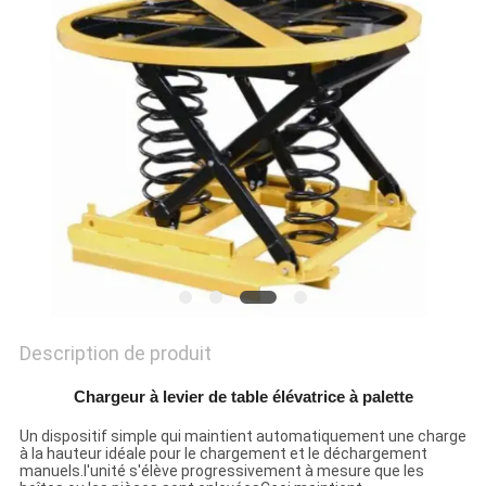
DEMANDEZ
UN DEVIS
PLAN
DU
SITE
POLITIQUE
DE
CONFIDENTIALITÉ
Description de produit
Chargeur à levier de table élévatrice à palette
Un dispositif simple qui maintient automatiquement une charge
à la hauteur idéale pour le chargement et le déchargement
manuels.l'unité s'élève progressivement à mesure que les