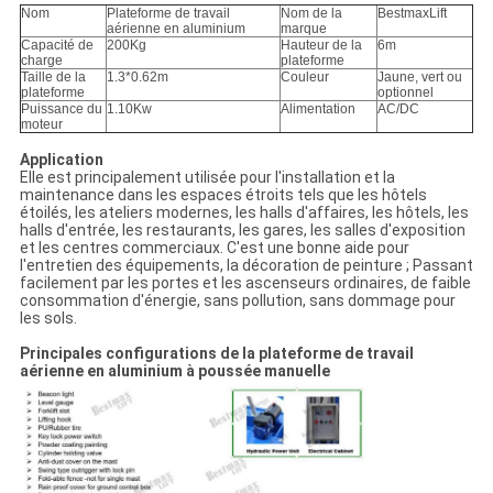
Nom
Plateforme de travail
Nom de la
BestmaxLift
aérienne en aluminium
marque
Capacité de
200Kg
Hauteur de la
6m
charge
plateforme
Taille de la
1.3*0.62m
Couleur
Jaune, vert ou
plateforme
optionnel
Puissance du
1.10Kw
Alimentation
AC/DC
moteur
Application
Elle est principalement utilisée pour l'installation et la
maintenance dans les espaces étroits tels que les hôtels
étoilés, les ateliers modernes, les halls d'affaires, les hôtels, les
halls d'entrée, les restaurants, les gares, les salles d'exposition
et les centres commerciaux. C'est une bonne aide pour
l'entretien des équipements, la décoration de peinture ; Passant
facilement par les portes et les ascenseurs ordinaires, de faible
consommation d'énergie, sans pollution, sans dommage pour
les sols.
Principales configurations de la plateforme de travail
aérienne en aluminium à poussée manuelle