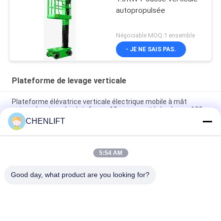
autopropulsée
Négociable MOQ:1 ensemble
- JE NE SAIS PAS.
Plateforme de levage verticale
Plateforme élévatrice verticale électrique mobile à mât
unique, hauteur de plateforme 10 m, capacité de charge 130
kg
CHENLIFT
Plateforme élévatrice verticale manuelle à double mât pour
une hauteur de plateforme de 10 m
5:54 AM
Ascenseur à mât vertical à conduite de 7,5 mètres de haut
Good day, what product are you looking for?
Catégories populaires
Tous