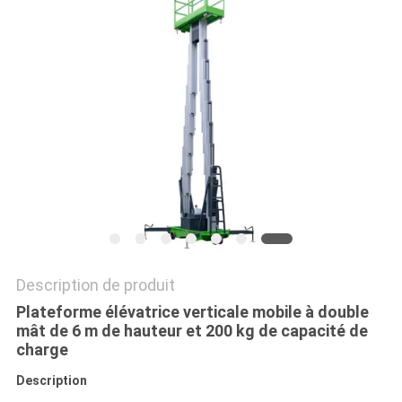
DEMANDEZ
UN DEVIS
PLAN
DU
SITE
POLITIQUE
DE
Description de produit
CONFIDENTIALITÉ
Plateforme élévatrice verticale mobile à double
mât de 6 m de hauteur et 200 kg de capacité de
charge
Description