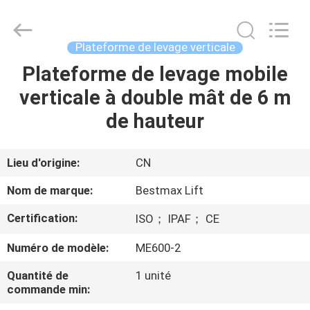
2026
CHENLIFT
(SUZHOU)
MACHINERY
CO
Plateforme de levage verticale
LTD.
All
Rights
Plateforme de levage mobile
À
Reserved.
verticale à double mât de 6 m
LA
de hauteur
MAISON
PRODUITS
Lieu d'origine:
CN
Nom de marque:
Bestmax Lift
À
Certification:
ISO； IPAF； CE
PROPOS
Numéro de modèle:
ME600-2
DE
NOUS
Quantité de
1 unité
commande min: