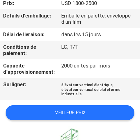
Prix:
USD 1800-2500
VISITE
DE
Détails d'emballage:
Emballé en palette, enveloppé
d'un film
L'USINE
Délai de livraison:
dans les 15 jours
CONTRÔLE
Conditions de
LC, T/T
paiement:
DE
Capacité
2000 unités par mois
LA
d'approvisionnement:
QUALITÉ
Surligner:
,
élévateur vertical électrique
élévateur vertical de plateforme
industrielle
NOUS
CONTACTER
MEILLEUR PRIX
NOUVELLES