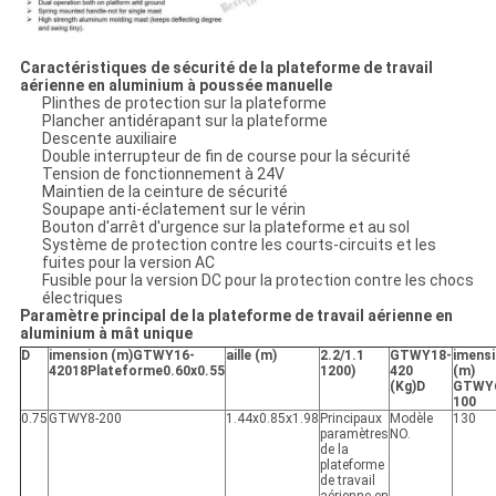
Caractéristiques de sécurité de la plateforme de travail
aérienne en aluminium à poussée manuelle
Plinthes de protection sur la plateforme
Plancher antidérapant sur la plateforme
Descente auxiliaire
Double interrupteur de fin de course pour la sécurité
Tension de fonctionnement à 24V
Maintien de la ceinture de sécurité
Soupape anti-éclatement sur le vérin
Bouton d'arrêt d'urgence sur la plateforme et au sol
Système de protection contre les courts-circuits et les
fuites pour la version AC
Fusible pour la version DC pour la protection contre les chocs
électriques
Paramètre principal de la plateforme de travail aérienne en
aluminium à mât unique
D
imension (m)
GTWY16-
aille (m)
2.2/1.1
GTWY18-
imens
420
18
Plateforme
0.60x0.55
1200
)
420
(m)
(Kg)
D
GTWY
100
0.75
GTWY8-200
1.44x0.85x1.98
Principaux
Modèle
130
paramètres
NO.
de la
plateforme
de travail