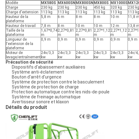
Modèle
MX580S
MX600SN
MX800SN
MX800S
MX1000S
MX12
Charge
230 kg
230 kg
230 kg
450 kg
320 kg
230 k
Charge d'extension
113 kg
113 kg
113 kg
113 kg
113 kg
113 k
Hauteur de la
5,8 m
6 m
8 m
8 m
10 m
11,8 
plateforme
Hauteur de travail
7,8 m
8 m
10 m
10 m
12 m
13,8 
Taille de la
1,67*0,74
2,27*0,81
2,27*0,81
2,27*1,12
2,27*1,12
2,27*1
plateforme
m
m
m
m
m
m
Longueur de
0,9 m
0,9 m
0,9 m
0,9 m
0,9 m
0,9 m
l'extension de la
plateforme
Moteur de
24v/3,3
24v/3,3
24v/3,3
24v/3,3
24v/3,3
24v/4,
levage/entraînement
kw
kw
kw
kw
kw
kw
Précaution de sécurité
Dispositifs d'abaissement auxiliaires
Système anti-éclatement
Bouton d'arrêt d'urgence
Système de protection contre le basculement
Système de protection de charge
Protection automatique contre les nids-de-poule
Système de freinage automatique
Avertisseur sonore et klaxon
Détails du produit