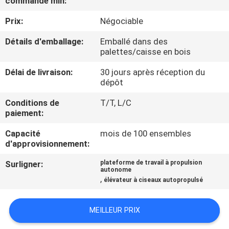
commande min:
VISITE
Prix:
Négociable
DE
L'USINE
Détails d'emballage:
Emballé dans des
palettes/caisse en bois
Délai de livraison:
30 jours après réception du
CONTRÔLE
dépôt
DE
Conditions de
T/T, L/C
LA
paiement:
QUALITÉ
Capacité
mois de 100 ensembles
d'approvisionnement:
NOUS
Surligner:
plateforme de travail à propulsion
autonome
CONTACTER
,
élévateur à ciseaux autopropulsé
NOUVELLES
MEILLEUR PRIX