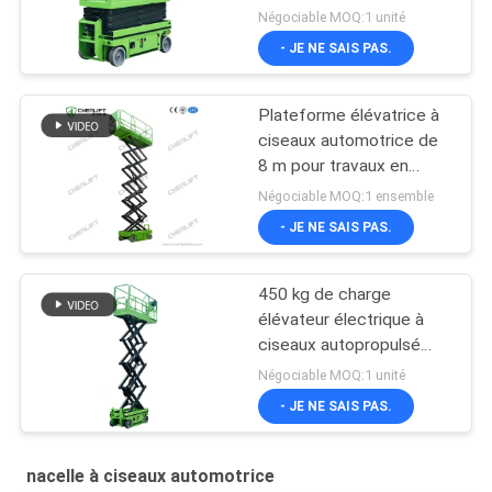
peinture
Négociable MOQ:1 unité
- JE NE SAIS PAS.
Plateforme élévatrice à
ciseaux automotrice de
8 m pour travaux en
hauteur avec capacité
Négociable MOQ:1 ensemble
de charge de 230 kg
- JE NE SAIS PAS.
450 kg de charge
élévateur électrique à
ciseaux autopropulsé
avec CE
Négociable MOQ:1 unité
- JE NE SAIS PAS.
nacelle à ciseaux automotrice