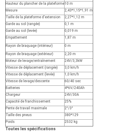
Hauteur du plancher de la plateforme
10 m
Mesure
2,43*1,15*1,91 m
Taille de la plateforme d'extension
2,27*1,12 m
Garde au sol (rangée)
0,1 m
Garde au sol (levée)
0,019 m
Empattement
1,87 m
Rayon de braquage (intérieur)
0 m
Rayon de braquage (extérieur)
2,20 m
Moteur de levage/entraînement
24V/3,3kW
Vitesse de déplacement (rangée)
3,0 km/h
Vitesse de déplacement (levée)
1,0 km/h
Vitesse de levage/descente
60/40 sec
Batteries
4*6V/240Ah
Chargeur
24V/30A
Capacité de franchissement
25%
Pente de travail maximale
2°/3°
Taille des pneus
380*129
Poids
2532 kg
Toutes les spécifications