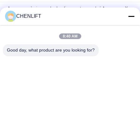
Ascenseur à ciseaux hydraulique autopropulsé Ascenseur X
électrique 8 mètres 450 kg Capacité de charge
CHENLIFT
Plateforme élévatrice automotrice à ciseaux de 6 m de
hauteur avec plateforme d'extension
8:40 AM
MC1000 Hauteur de travail de 12 m
Good day, what product are you looking for?
Catégories populaires
Tous
Plate-Forme De 
Nacelle À Ciseaux 
Levage Hydraulique
Automotrice
Ascenseur Mobile 
Mini Scissor Lift
De Ciseaux
Plateforme De 
Plate-Forme De 
Levage Verticale
Travail Aérien
Récolteuse 
Ascenseur De Boom