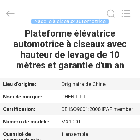
2026
CHENLIFT
(SUZHOU)
MACHINERY
CO
Nacelle à ciseaux automotrice
LTD.
All
Rights
Plateforme élévatrice
À
Reserved.
automotrice à ciseaux avec
LA
hauteur de levage de 10
MAISON
mètres et garantie d'un an
PRODUITS
Lieu d'origine:
Originaire de Chine
À
Nom de marque:
CHEN LIFT
PROPOS
Certification:
CE ISO9001:2008 IPAF member
DE
Numéro de modèle:
MX1000
NOUS
Quantité de
1 ensemble