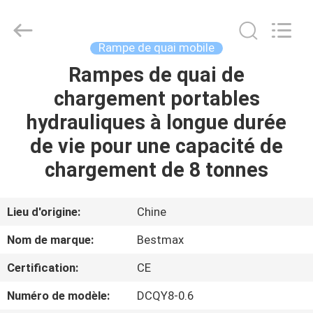
2026
CHENLIFT
(SUZHOU)
MACHINERY
CO
Rampe de quai mobile
LTD.
All
Rights
Rampes de quai de
À
Reserved.
chargement portables
LA
hydrauliques à longue durée
MAISON
de vie pour une capacité de
PRODUITS
chargement de 8 tonnes
À
Lieu d'origine:
Chine
PROPOS
Nom de marque:
Bestmax
DE
Certification:
CE
NOUS
Numéro de modèle:
DCQY8-0.6