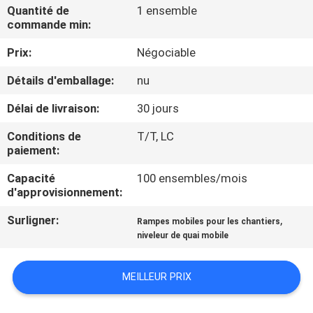
VISITE
Quantité de
1 ensemble
commande min:
DE
Prix:
Négociable
L'USINE
Détails d'emballage:
nu
CONTRÔLE
Délai de livraison:
30 jours
DE
Conditions de
T/T, LC
LA
paiement:
QUALITÉ
Capacité
100 ensembles/mois
d'approvisionnement:
NOUS
Surligner:
,
Rampes mobiles pour les chantiers
niveleur de quai mobile
CONTACTER
MEILLEUR PRIX
NOUVELLES