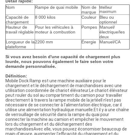
Détail rapide:
Nom
Rampe de quai mobile
Nom de
Meilleur
marque
maximum
Capacité de
8 000 kilos
Couleur
Bleu ou
chargement
optionnel
Hauteur de
Pour les véhicules à
Pompes
Manuel/
travail réglable
moteur à combustion
électrique/les
deux
Longueur de la
2200 mm
Énergie
Manuel/CA
plateforme
Si vous avez besoin d'une capacité de chargement plus
lourde, nous pouvons également le faire selon votre
demande personnalisée.
Définition:
Mobile Dock Ramp est une machine auxiliaire pour le
chargement et le déchargement de marchandises avec une
utilisation coordonnée de chariot élévateur.Le chariot élévateur
peut rouler du sol au compartiment du camion pour travailler
directement à travers la rampe mobile de la jetéeIl n'est pas
nécessaire de se connecter à l'alimentation électrique, car il
utilise une alimentation hydraulique manuelle.Et il y a une chaîne
de verrouillage de sécurité dans la rampe du quai pour
connecter la machine au camion et empêcher le mouvement
lors du chargement et du déchargement des
marchandisesAvec elle, vous pouvez économiser beaucoup de
main-d'œuvre, augmenter l'efficacité du chargement et du