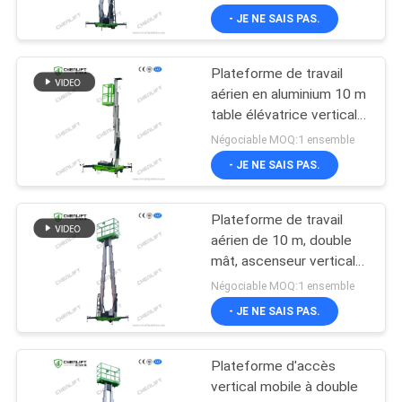
- JE NE SAIS PAS.
Plateforme de travail
aérien en aluminium 10 m
table élévatrice verticale
à mât unique
Négociable MOQ:1 ensemble
- JE NE SAIS PAS.
Plateforme de travail
aérien de 10 m, double
mât, ascenseur vertical
avec plateforme
Négociable MOQ:1 ensemble
d'extension
- JE NE SAIS PAS.
Plateforme d'accès
vertical mobile à double