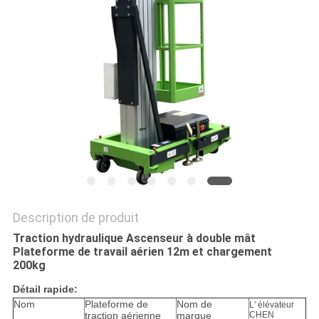
DEMANDEZ
UN DEVIS
PLAN
DU
SITE
POLITIQUE
DE
Description de produit
CONFIDENTIALITÉ
Traction hydraulique Ascenseur à double mât
Plateforme de travail aérien 12m et chargement
200kg
Détail rapide:
Nom
Plateforme de
Nom de
L' élévateur
traction aérienne
marque
CHEN