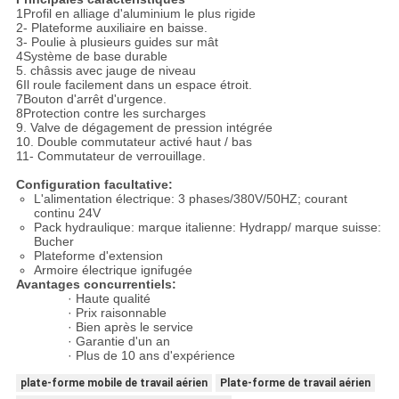
1Profil en alliage d'aluminium le plus rigide
2- Plateforme auxiliaire en baisse.
3- Poulie à plusieurs guides sur mât
4Système de base durable
5. châssis avec jauge de niveau
6Il roule facilement dans un espace étroit.
7Bouton d'arrêt d'urgence.
8Protection contre les surcharges
9. Valve de dégagement de pression intégrée
10. Double commutateur activé haut / bas
11- Commutateur de verrouillage.
Configuration facultative:
L'alimentation électrique: 3 phases/380V/50HZ; courant
continu 24V
Pack hydraulique: marque italienne: Hydrapp/ marque suisse:
Bucher
Plateforme d'extension
Armoire électrique ignifugée
Avantages concurrentiels:
· Haute qualité
· Prix raisonnable
· Bien après le service
· Garantie d'un an
· Plus de 10 ans d'expérience
plate-forme mobile de travail aérien
Plate-forme de travail aérien