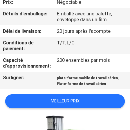
Prix:
Négociable
VISITE
DE
Détails d'emballage:
Emballé avec une palette,
enveloppé dans un film
L'USINE
Délai de livraison:
20 jours après l'acompte
CONTRÔLE
Conditions de
T/T, L/C
paiement:
DE
Capacité
200 ensembles par mois
LA
d'approvisionnement:
QUALITÉ
Surligner:
,
plate-forme mobile de travail aérien
Plate-forme de travail aérien
NOUS
CONTACTER
MEILLEUR PRIX
NOUVELLES