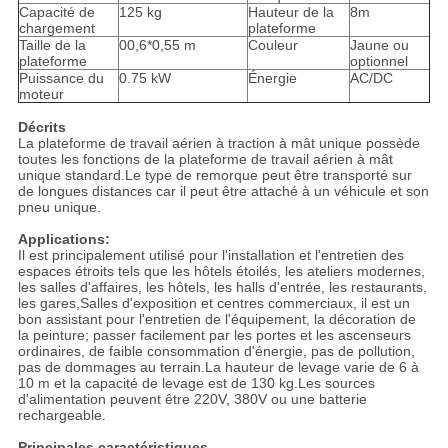
Capacité de
125 kg
Hauteur de la
8m
chargement
plateforme
Taille de la
00,6*0,55 m
Couleur
Jaune ou
plateforme
optionnel
Puissance du
0.75 kW
Énergie
AC/DC
moteur
Décrits
La plateforme de travail aérien à traction à mât unique possède
toutes les fonctions de la plateforme de travail aérien à mât
unique standard.Le type de remorque peut être transporté sur
de longues distances car il peut être attaché à un véhicule et son
pneu unique.
Applications:
Il est principalement utilisé pour l'installation et l'entretien des
espaces étroits tels que les hôtels étoilés, les ateliers modernes,
les salles d'affaires, les hôtels, les halls d'entrée, les restaurants,
les gares,Salles d'exposition et centres commerciaux, il est un
bon assistant pour l'entretien de l'équipement, la décoration de
la peinture; passer facilement par les portes et les ascenseurs
ordinaires, de faible consommation d'énergie, pas de pollution,
pas de dommages au terrain.La hauteur de levage varie de 6 à
10 m et la capacité de levage est de 130 kg.Les sources
d'alimentation peuvent être 220V, 380V ou une batterie
rechargeable.
Principales caractéristiques