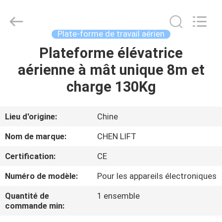
2026
CHENLIFT
(SUZHOU)
MACHINERY
CO
Plate-forme de travail aérien
LTD.
All
Rights
Plateforme élévatrice
À
Reserved.
aérienne à mât unique 8m et
LA
charge 130Kg
MAISON
PRODUITS
Lieu d'origine:
Chine
Nom de marque:
CHEN LIFT
À
Certification:
CE
PROPOS
Numéro de modèle:
Pour les appareils électroniques
DE
Quantité de
1 ensemble
NOUS
commande min: