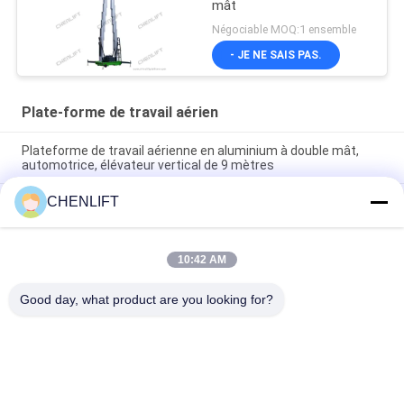
mât
Négociable MOQ:1 ensemble
- JE NE SAIS PAS.
Plate-forme de travail aérien
Plateforme de travail aérienne en aluminium à double mât,
automotrice, élévateur vertical de 9 mètres
CHENLIFT
Plateforme de travail aérienne de 10 mètres de hauteur, à
double mât, table élévatrice hydraulique verticale
Plateforme de travail aérien en aluminium avec hauteur de
10:42 AM
levage de 14 m, hauteur de plateforme quadruple mât de 300
kg
Good day, what product are you looking for?
Catégories populaires
Tous
Plate-Forme De 
Nacelle À Ciseaux 