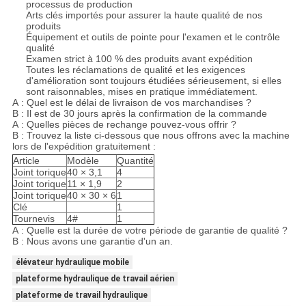
processus de production
Arts clés importés pour assurer la haute qualité de nos
produits
Équipement et outils de pointe pour l'examen et le contrôle
qualité
Examen strict à 100 % des produits avant expédition
Toutes les réclamations de qualité et les exigences
d'amélioration sont toujours étudiées sérieusement, si elles
sont raisonnables, mises en pratique immédiatement.
A : Quel est le délai de livraison de vos marchandises ?
B : Il est de 30 jours après la confirmation de la commande
A : Quelles pièces de rechange pouvez-vous offrir ?
B : Trouvez la liste ci-dessous que nous offrons avec la machine
lors de l'expédition gratuitement :
Article
Modèle
Quantité
Joint torique
40 × 3,1
4
Joint torique
11 × 1,9
2
Joint torique
40 × 30 × 6
1
Clé
1
Tournevis
4#
1
A : Quelle est la durée de votre période de garantie de qualité ?
B : Nous avons une garantie d'un an.
élévateur hydraulique mobile
plateforme hydraulique de travail aérien
plateforme de travail hydraulique