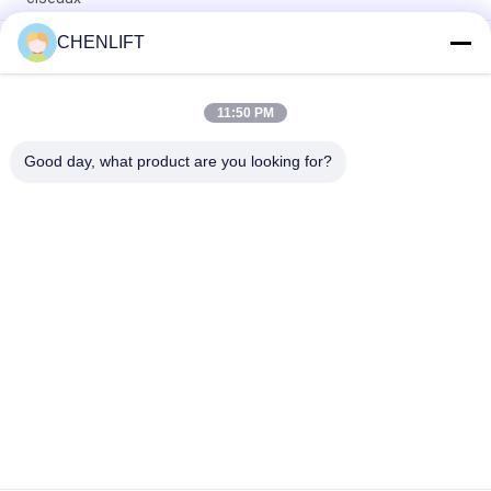
CHENLIFT
Plateforme hydraulique de 10 m élévateur électrique à
ciseaux autopropulsé avec plateforme d'extension 450 kg de
charge
11:50 PM
Plateforme de levage hydraulique de 10 mètres Plateforme de
travail aérien en aluminium à double mât
Good day, what product are you looking for?
Catégories populaires
Tous
Plate-Forme De 
Nacelle À Ciseaux 
Levage Hydraulique
Automotrice
Ascenseur Mobile 
Mini Scissor Lift
De Ciseaux
Plateforme De 
Plate-Forme De 
Levage Verticale
Travail Aérien
Récolteuse 
Ascenseur De Boom
Électrique D'ordre