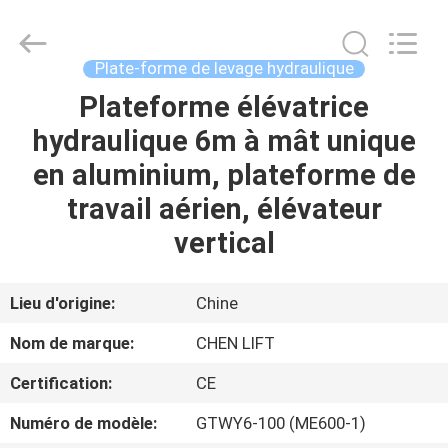
2026
CHENLIFT
(SUZHOU)
MACHINERY
CO
Plate-forme de levage hydraulique
LTD.
All
Rights
Plateforme élévatrice
À
Reserved.
hydraulique 6m à mât unique
LA
en aluminium, plateforme de
MAISON
travail aérien, élévateur
PRODUITS
vertical
À
Lieu d'origine:
Chine
PROPOS
Nom de marque:
CHEN LIFT
DE
Certification:
CE
NOUS
Numéro de modèle:
GTWY6-100 (ME600-1)