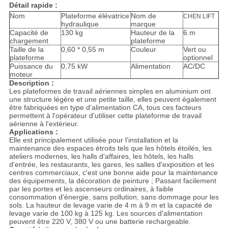
Détail rapide :
Nom
Plateforme élévatrice
Nom de
CHEN LIFT
hydraulique
marque
Capacité de
130 kg
Hauteur de la
6 m
chargement
plateforme
Taille de la
0,60 * 0,55 m
Couleur
Vert ou
plateforme
optionnel
Puissance du
0,75 kW
Alimentation
AC/DC
moteur
Description :
Les plateformes de travail aériennes simples en aluminium ont
une structure légère et une petite taille, elles peuvent également
être fabriquées en type d'alimentation CA, tous ces facteurs
permettent à l'opérateur d'utiliser cette plateforme de travail
aérienne à l'extérieur.
Applications :
Elle est principalement utilisée pour l'installation et la
maintenance des espaces étroits tels que les hôtels étoilés, les
ateliers modernes, les halls d'affaires, les hôtels, les halls
d'entrée, les restaurants, les gares, les salles d'exposition et les
centres commerciaux, c'est une bonne aide pour la maintenance
des équipements, la décoration de peinture ; Passant facilement
par les portes et les ascenseurs ordinaires, à faible
consommation d'énergie, sans pollution, sans dommage pour les
sols. La hauteur de levage varie de 4 m à 9 m et la capacité de
levage varie de 100 kg à 125 kg. Les sources d'alimentation
peuvent être 220 V, 380 V ou une batterie rechargeable.