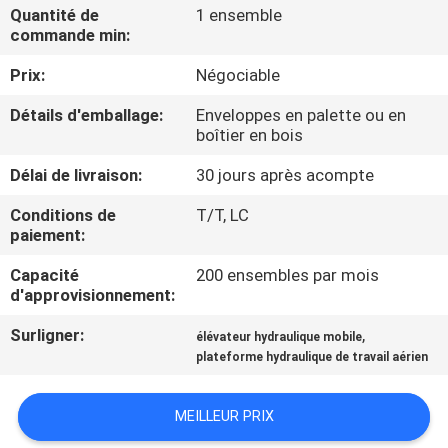
VISITE
Quantité de
1 ensemble
commande min:
DE
Prix:
Négociable
L'USINE
Détails d'emballage:
Enveloppes en palette ou en
boîtier en bois
CONTRÔLE
Délai de livraison:
30 jours après acompte
DE
LA
Conditions de
T/T, LC
paiement:
QUALITÉ
Capacité
200 ensembles par mois
d'approvisionnement:
NOUS
Surligner:
,
élévateur hydraulique mobile
CONTACTER
plateforme hydraulique de travail aérien
NOUVELLES
MEILLEUR PRIX