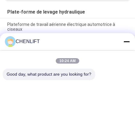
Plate-forme de levage hydraulique
Plateforme de travail aérienne électrique automotrice à
ciseaux
CHENLIFT
Plateforme hydraulique de 10 m élévateur électrique à
ciseaux autopropulsé avec plateforme d'extension 450 kg de
charge
10:24 AM
Plateforme de levage hydraulique de 10 mètres Plateforme de
travail aérien en aluminium à double mât
Good day, what product are you looking for?
Catégories populaires
Tous
Plate-Forme De 
Nacelle À Ciseaux 
Levage Hydraulique
Automotrice
Ascenseur Mobile 
Mini Scissor Lift
De Ciseaux