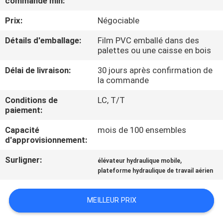
commande min:
VISITE
Prix:
Négociable
DE
L'USINE
Détails d'emballage:
Film PVC emballé dans des
palettes ou une caisse en bois
Délai de livraison:
30 jours après confirmation de
CONTRÔLE
la commande
DE
Conditions de
LC, T/T
LA
paiement:
QUALITÉ
Capacité
mois de 100 ensembles
d'approvisionnement:
NOUS
Surligner:
,
élévateur hydraulique mobile
CONTACTER
plateforme hydraulique de travail aérien
MEILLEUR PRIX
NOUVELLES