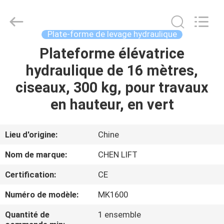
2026
CHENLIFT
(SUZHOU)
MACHINERY
CO
Plate-forme de levage hydraulique
LTD.
All
Rights
Plateforme élévatrice
À
Reserved.
hydraulique de 16 mètres,
LA
ciseaux, 300 kg, pour travaux
MAISON
en hauteur, en vert
PRODUITS
Lieu d'origine:
Chine
À
Nom de marque:
CHEN LIFT
PROPOS
Certification:
CE
DE
Numéro de modèle:
MK1600
NOUS
Quantité de
1 ensemble