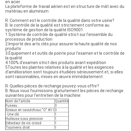
en acier
La plateforme de travail aérien est en structure de mât avec du
matériau en aluminium
R: Comment est le contrôle de la qualité dans votre usine?
B: le contrôle de la qualité est strictement conforme au
système de gestion de la qualité ISO9001.
1.Système de contrôle de qualité strict sur l'ensemble du
processus de production
2.Importé des arts clés pour assurer la haute qualité de nos
produits
3.Équipement et outils de pointe pour l'examen et le contrôle de
la qualité
4.100% d'examen strict des produits avant expédition
5Toutes les plaintes relatives à la qualité et les exigences
d'amélioration sont toujours étudiées sérieusement et, si elles
sont raisonnables, mises en œuvre immédiatement.
R: Quelles pièces de rechange pouvez-vous offrir?
B: Nous vous fournissons gratuitement les pièces de rechange
suivantes pour l'entretien de la machine:
Nom de l'article
Quantité
Fuseau
3
Sceaux en caoutchouc "O" Φ11
3
- Une clé
1
Huileuse sous pression
1
Détecteur de vis croisé
1
Tournevis droit
1