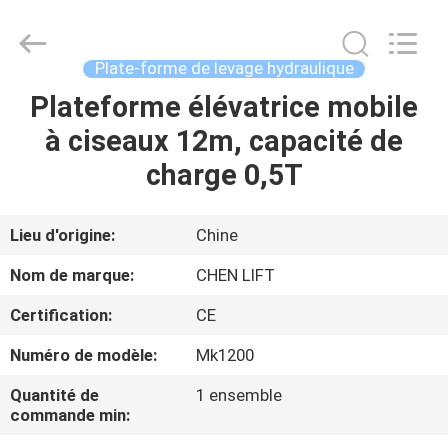
2026
CHENLIFT
(SUZHOU)
MACHINERY
CO
Plate-forme de levage hydraulique
LTD.
All
Rights
Plateforme élévatrice mobile
À
Reserved.
à ciseaux 12m, capacité de
LA
charge 0,5T
MAISON
PRODUITS
Lieu d'origine:
Chine
Nom de marque:
CHEN LIFT
À
Certification:
CE
PROPOS
Numéro de modèle:
Mk1200
DE
Quantité de
1 ensemble
NOUS
commande min: