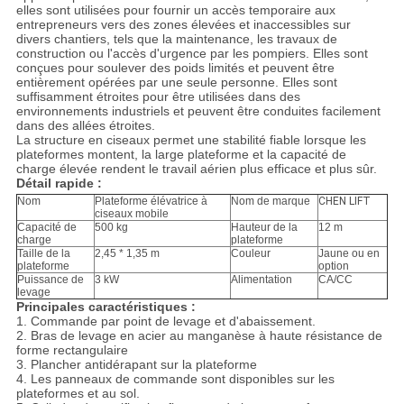
elles sont utilisées pour fournir un accès temporaire aux
entrepreneurs vers des zones élevées et inaccessibles sur
divers chantiers, tels que la maintenance, les travaux de
construction ou l'accès d'urgence par les pompiers. Elles sont
conçues pour soulever des poids limités et peuvent être
entièrement opérées par une seule personne. Elles sont
suffisamment étroites pour être utilisées dans des
environnements industriels et peuvent être conduites facilement
dans des allées étroites.
La structure en ciseaux permet une stabilité fiable lorsque les
plateformes montent, la large plateforme et la capacité de
charge élevée rendent le travail aérien plus efficace et plus sûr.
Détail rapide :
Nom
Plateforme élévatrice à
Nom de marque
CHEN LIFT
ciseaux mobile
Capacité de
500 kg
Hauteur de la
12 m
charge
plateforme
Taille de la
2,45 * 1,35 m
Couleur
Jaune ou en
plateforme
option
Puissance de
3 kW
Alimentation
CA/CC
levage
Principales caractéristiques :
1. Commande par point de levage et d'abaissement.
2. Bras de levage en acier au manganèse à haute résistance de
forme rectangulaire
3. Plancher antidérapant sur la plateforme
4. Les panneaux de commande sont disponibles sur les
plateformes et au sol.