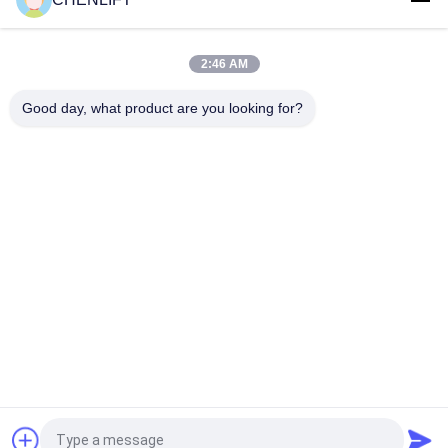
Plateforme hydraulique de 10 m élévateur électrique à
ciseaux autopropulsé avec plateforme d'extension 450 kg de
charge
2:46 AM
Plateforme de levage hydraulique de 10 mètres Plateforme de
travail aérien en aluminium à double mât
Good day, what product are you looking for?
Catégories populaires
Tous
Plate-Forme De 
Nacelle À Ciseaux 
Levage Hydraulique
Automotrice
Ascenseur Mobile 
Mini Scissor Lift
De Ciseaux
Plateforme De 
Plate-Forme De 
Levage Verticale
Travail Aérien
Récolteuse 
Ascenseur De Boom
Électrique D'ordre
Demandez un devis