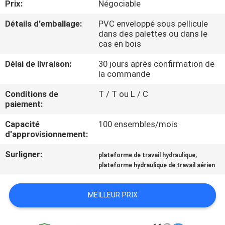
Prix:
Négociable
VISITE
DE
Détails d'emballage:
PVC enveloppé sous pellicule
dans des palettes ou dans le
L'USINE
cas en bois
Délai de livraison:
30 jours après confirmation de
CONTRÔLE
la commande
DE
Conditions de
T / T ou L / C
paiement:
LA
QUALITÉ
Capacité
100 ensembles/mois
d'approvisionnement:
Surligner:
,
NOUS
plateforme de travail hydraulique
plateforme hydraulique de travail aérien
CONTACTER
MEILLEUR PRIX
NOUVELLES