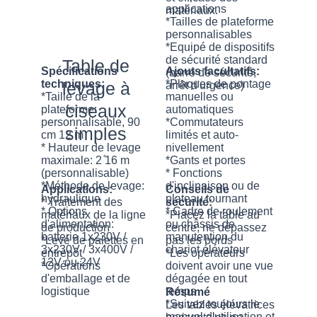
applications
matériaux.
*Tailles de plateforme
personnalisables
*Equipé de dispositifs
de sécurité standard
Table de
Spécifications
Ajouts facultatifs:
(barre de sécurité,
techniques:
*Plaques de pontage
levage à
arrêt d'urgence)
*Taille de la
manuelles ou
ciseaux
plateforme:
automatiques
personnalisable, 90
*Commutateurs
simples
cm 12 m
limités et auto-
* Hauteur de levage
nivellement
maximale: 2 ̊16 m
*Gants et portes
(personnalisable)
* Fonctions
*Méthode de levage:
d'inclinaison ou de
Applications:
Conseils de
hydraulique
plateau tournant
* Traitement des
sécurité:
* Options
* Cadre de roulement
matériaux de la ligne
*Placez la table au
d'alimentation:
ou châssis de
de production
centre; ne dépassez
batterie 1x230V /
manutention du
*Levé de palettes en
pas les bords
3x230V / 3x400V /
chariot élévateur
entrepôt
*Les opérateurs
12V ou 24V
*Opérations
doivent avoir une vue
d'emballage et de
dégagée en tout
logistique
temps
Résumé
*Suivez toujours le
Les tables élévatrices
manuel d'utilisation et