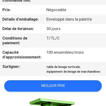
commande min:
VISITE
Prix:
Négociable
DE
L'USINE
Détails d'emballage:
Enveloppé dans la palette
Délai de livraison:
30 jours
CONTRÔLE
Conditions de
T/TL/C
DE
paiement:
LA
Capacité
100 ensembles/mois
d'approvisionnement:
QUALITÉ
Surligner:
,
table de levage verticale
équipement de levage de marchandises
NOUS
CONTACTER
MEILLEUR PRIX
NOUVELLES