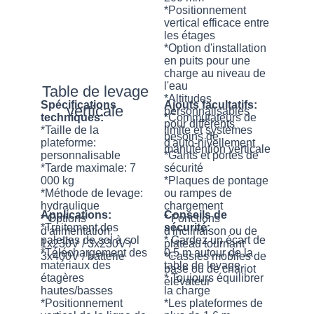
*Positionnement
vertical efficace entre
les étages
*Option d'installation
en puits pour une
charge au niveau de
l'eau
Table de levage
*Altitudes
Spécifications
Ajouts facultatifs:
verticale
personnalisables
techniques:
*Commutateurs de
pour différents
*Taille de la
limite et systèmes
besoins de
plateforme:
d'auto-nivellement
manutention verticale
personnalisable
*Gants et portes de
*Tarde maximale: 7
sécurité
000 kg
*Plaques de pontage
*Méthode de levage:
ou rampes de
hydraulique
chargement
Applications:
Conseils de
* Options
* Fonctions
*Traitement des
sécurité:
d'alimentation:
d'inclinaison ou de
palettes de sol à sol
* Gardez un écart de
1x230V / 3x230V /
plateau tournant
*Téléchargement des
0,5 m autour de la
3x400V / batterie
*Cassies mobiles de
matériaux des
table de levage
base ou de chariot
étagères
* Toujours équilibrer
élévateur
hautes/basses
la charge
*Positionnement
*Les plateformes de