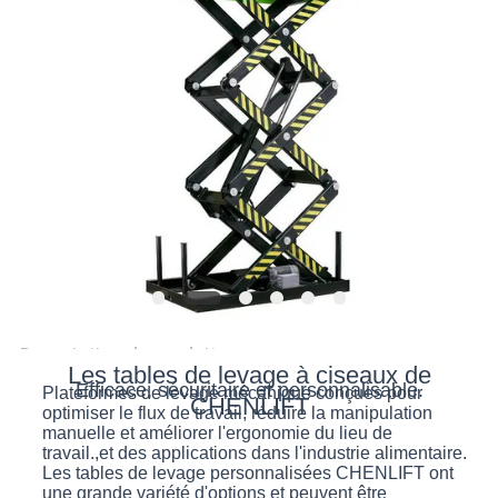
DEMANDEZ
UN DEVIS
PLAN
DU
SITE
POLITIQUE
DE
Description de produit
CONFIDENTIALITÉ
Les tables de levage à ciseaux de
Efficace, sécuritaire et personnalisable.
Plateformes de levage mécanique conçues pour
CHENLIFT
optimiser le flux de travail, réduire la manipulation
manuelle et améliorer l'ergonomie du lieu de
travail.,et des applications dans l'industrie alimentaire.
Les tables de levage personnalisées CHENLIFT ont
une grande variété d'options et peuvent être