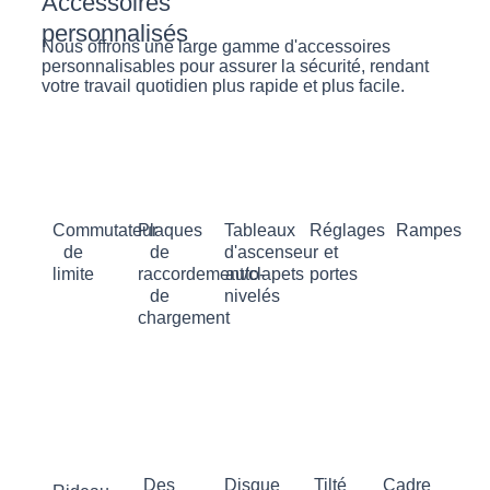
Accessoires
personnalisés
Nous offrons une large gamme d'accessoires
personnalisables pour assurer la sécurité, rendant
votre travail quotidien plus rapide et plus facile.
Commutateur
Plaques
Tableaux
Réglages
Rampes
de
de
d'ascenseur
et
limite
raccordement/clapets
auto-
portes
de
nivelés
chargement
Des
Disque
Tilté
Cadre