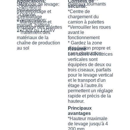
Applications:
Conseils de
plateaux tournants
*Méthode de levage:
*Opérations
sécurité:
hydraulique
d'entreposage et
*Centre de
* Options
d'emballage
chargement du
d'alimentation:
* Manipulation et
camion à palettes
manuel, batterie
empilage des palettes
*Verrouiller les roues
1x230V ou 12/24V
* Traitement des
avant le
matériaux de la
fonctionnement
chaîne de production
* Gardez la zone
au sol
d'opération propre et
Résumé
sans obstruction
Les tables élévatrices
verticales sont
équipées de deux ou
trois ciseaux, parfaits
pour le levage vertical
et le transport d'un
étage à l'autre.ils
permettent un réglage
rapide et précis de la
hauteur.
Principaux
avantages
*Hauteur maximale
de levage jusqu'à 4
200 mm