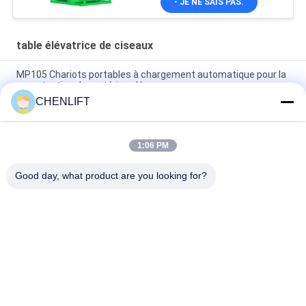
- JE NE SAIS PAS.
table élévatrice de ciseaux
MP105 Chariots portables à chargement automatique pour la
manutention de matériaux légers
CHENLIFT
Chargeur à levier de table de levage de chargement à palette
de 1110 mm pour 2000 kg
1:06 PM
Solution de levage solide et durable à ciseaux simples
industriels lourds
Good day, what product are you looking for?
Catégories populaires
Tous
Plate-Forme De 
Nacelle À Ciseaux 
Levage Hydraulique
Automotrice
Ascenseur Mobile 
Mini Scissor Lift
De Ciseaux