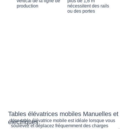
vertical de la ligne de
plus de 1,6 m
production
nécessitent des rails
ou des portes
Tables élévatrices mobiles Manuelles et
Une table élévatrice mobile est idéale lorsque vous
électriques
soulevez et déplacez fréquemment des charges