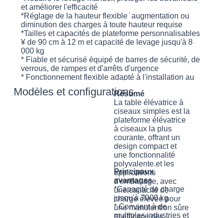
et améliorer l'efficacité
*Réglage de la hauteur flexible ̇ augmentation ou
diminution des charges à toute hauteur requise
*Tailles et capacités de plateforme personnalisables
¥ de 90 cm à 12 m et capacité de levage jusqu'à 8
000 kg
* Fiable et sécurisé équipé de barres de sécurité, de
verrous, de rampes et d'arrêts d'urgence
* Fonctionnement flexible adapté à l'installation au
niveau du sol ou dans les fosses
Modèles et configurations
Résumé
La table élévatrice à
ciseaux simples est la
plateforme élévatrice
à ciseaux la plus
courante, offrant un
design compact et
une fonctionnalité
polyvalente.et les
Principaux
applications
avantages
d'emballage, avec
*Capacité de charge
une capacité de
jusqu'à 7000 kg
charge élevée pour
* Convient à de
une manutention sûre
multiples industries et
et efficace des