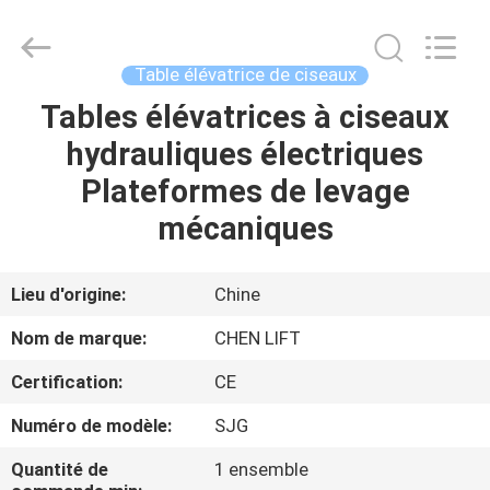
2026
CHENLIFT
(SUZHOU)
MACHINERY
CO
Table élévatrice de ciseaux
LTD.
All
Rights
Tables élévatrices à ciseaux
À
Reserved.
hydrauliques électriques
LA
Plateformes de levage
MAISON
mécaniques
PRODUITS
Lieu d'origine:
Chine
À
Nom de marque:
CHEN LIFT
PROPOS
Certification:
CE
DE
Numéro de modèle:
SJG
NOUS
Quantité de
1 ensemble