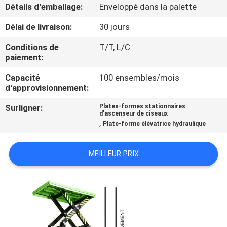
VISITE
Détails d'emballage:
Enveloppé dans la palette
DE
Délai de livraison:
30 jours
L'USINE
Conditions de
T/T, L/C
paiement:
CONTRÔLE
Capacité
100 ensembles/mois
d'approvisionnement:
DE
LA
Surligner:
Plates-formes stationnaires
d'ascenseur de ciseaux
,
QUALITÉ
Plate-forme élévatrice hydraulique
MEILLEUR PRIX
NOUS
CONTACTER
NOUVELLES