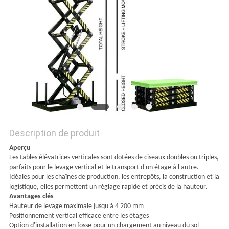
DEMANDEZ
UN DEVIS
PLAN
DU
SITE
POLITIQUE
Description de produit
DE
Aperçu
Les tables élévatrices verticales sont dotées de ciseaux doubles ou triples,
CONFIDENTIALITÉ
parfaits pour le levage vertical et le transport d'un étage à l'autre.
Idéales pour les chaînes de production, les entrepôts, la construction et la
logistique, elles permettent un réglage rapide et précis de la hauteur.
Avantages clés
Hauteur de levage maximale jusqu'à 4 200 mm
Positionnement vertical efficace entre les étages
Option d'installation en fosse pour un chargement au niveau du sol