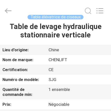
2026
CHENLIFT
(SUZHOU)
MACHINERY
CO
Table élévatrice de ciseaux
LTD.
All
Rights
Table de levage hydraulique
À
Reserved.
stationnaire verticale
LA
MAISON
Lieu d'origine:
Chine
PRODUITS
Nom de marque:
CHENLIFT
Certification:
CE
À
Numéro de modèle:
SJG
PROPOS
Quantité de
1 ensemble
DE
commande min:
NOUS
Prix:
Négociable