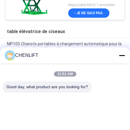
Négociable MOQ:1 ensemble
- JE NE SAIS PAS.
table élévatrice de ciseaux
MP105 Chariots portables à chargement automatique pour la
manutention de matériaux légers
CHENLIFT
Chargeur à levier de table de levage de chargement à palette
de 1110 mm pour 2000 kg
11:51 AM
Solution de levage solide et durable à ciseaux simples
industriels lourds
Good day, what product are you looking for?
Catégories populaires
Tous
Plate-Forme De 
Nacelle À Ciseaux 
Levage Hydraulique
Automotrice